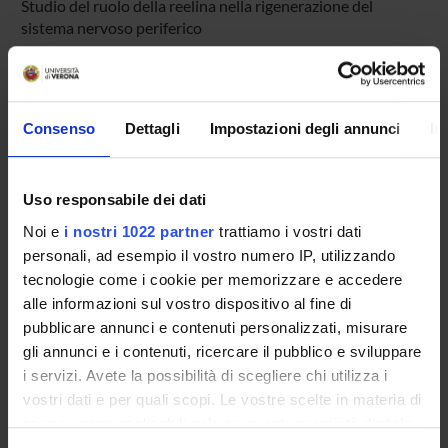
Studio del ruolo della reelina nella rigenerazione del
sistema nervoso periferico
PROJECT PARTICIPANTS
Consenso
Dettagli
Impostazioni degli annunci
In
Mario Rosario Buffelli
Full Professor
Erika Lorenzetto
Uso responsabile dei dati
Temporary Professor
Noi e
i nostri 1022 partner
trattiamo i vostri dati
personali, ad esempio il vostro numero IP, utilizzando
tecnologie come i cookie per memorizzare e accedere
SECTIONS
alle informazioni sul vostro dispositivo al fine di
pubblicare annunci e contenuti personalizzati, misurare
Physiology and Psychology Section
gli annunci e i contenuti, ricercare il pubblico e sviluppare
i servizi. Avete la possibilità di scegliere chi utilizza i
vostri dati e per quali scopi. Le vostre scelte in materia di
privacy sono applicabili solo su questa proprietà digitale
in cui avete effettuato le vostre scelte. È possibile