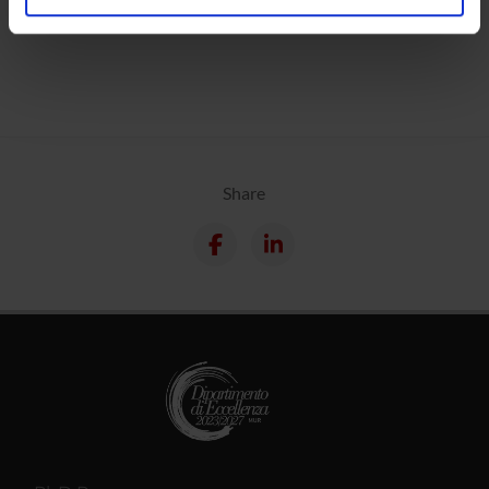
Calendar
analizzare il nostro traffico. Condividiamo inoltre
informazioni sul modo in cui utilizzi il nostro sito con i
nostri partner che si occupano di analisi dei dati web,
pubblicità e social media, i quali potrebbero combinarle
con altre informazioni che hai fornito loro o che hanno
raccolto dal tuo utilizzo dei loro servizi.
Share