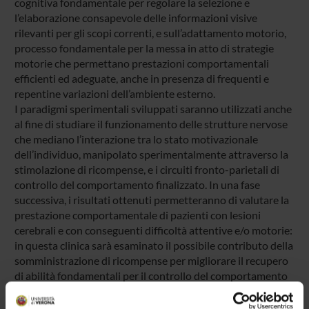
cognitiva fondamentale per regolare la selezione e
l’elaborazione consapevole delle informazioni visive
rilevanti per gli scopi correnti, e sull’adattamento motorio,
processo fondamentale per la messa in atto di strategie
motorie che permettano prestazioni comportamentali
efficienti ed adeguate, anche in presenza di frequenti e
repentine variazioni dell’ambiente esterno.
I paradigmi sperimentali sviluppati saranno utilizzati anche
al fine di studiare il funzionamento delle strutture nervose
che mediano l’interazione tra lo stato motivazionale
dell’individuo, manipolato sperimentalmente attraverso la
stimolazione di ricompense, e i circuiti fronto-parietali di
controllo del comportamento finalizzato. In una fase
successiva, i risultati ottenuti permetteranno di valutare la
prestazione comportamentale di pazienti con lesioni
cerebrali e con conseguenti difficoltà attentive e/o motorie:
in questa clinica sarà esaminato il possibile contributo della
somministrazione di ricompense per migliorare il recupero
di abilità fondamentali per il controllo del comportamento
finalizzato. In particolare, in questa fase finale della ricerca,
si utilizzeranno le conoscenze precedentemente acquisite