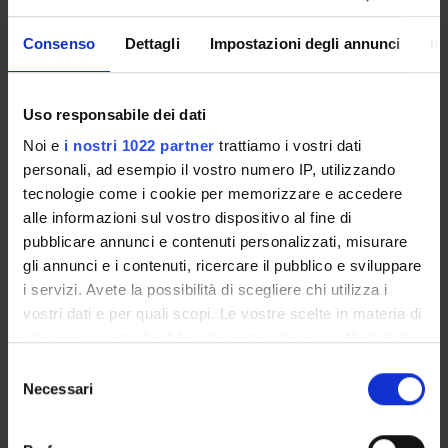
nell’ottica di costruire un quadro teorico articolato e
preciso per il futuro sviluppo di specifiche strategie di
Consenso
Dettagli
Impostazioni degli annunci
In
riabilitazione che possano sfruttare gli effetti benefici delle
ricompense.
Uso responsabile dei dati
Importo complessivo finanziato: Euro 260.000
Noi e
i nostri 1022 partner
trattiamo i vostri dati
personali, ad esempio il vostro numero IP, utilizzando
ENTI FINANZIATORI:
tecnologie come i cookie per memorizzare e accedere
alle informazioni sul vostro dispositivo al fine di
Fondazione Cariverona
pubblicare annunci e contenuti personalizzati, misurare
Finanziamento:
assegnato e gestito dal Dipartimento
gli annunci e i contenuti, ricercare il pubblico e sviluppare
i servizi. Avete la possibilità di scegliere chi utilizza i
vostri dati e per quali scopi. Le vostre scelte in materia di
privacy sono applicabili solo su questa proprietà digitale
PARTECIPANTI AL PROGETTO
in cui avete effettuato le vostre scelte. È possibile
Selezione
Paola Cesari
modificare o revocare il proprio consenso in qualsiasi
Necessari
del
momento dalla Dichiarazione sui cookie o facendo clic
Leonardo Chelazzi
consenso
sull'icona di attivazione della privacy.
Professore ordinario