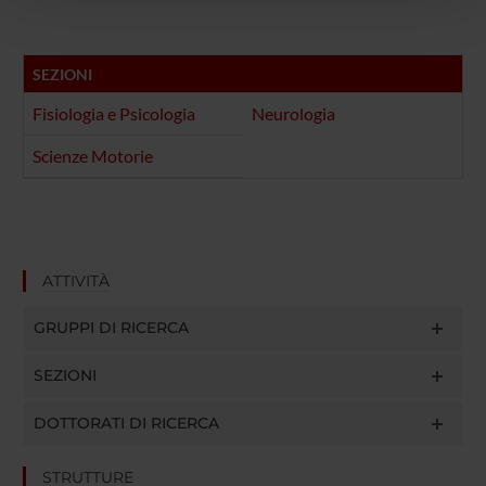
pubblicità e social media, i quali potrebbero combinarle
con altre informazioni che hai fornito loro o che hanno
raccolto dal tuo utilizzo dei loro servizi.
SEZIONI
Fisiologia e Psicologia
Neurologia
Scienze Motorie
ATTIVITÀ
GRUPPI DI RICERCA
SEZIONI
DOTTORATI DI RICERCA
STRUTTURE