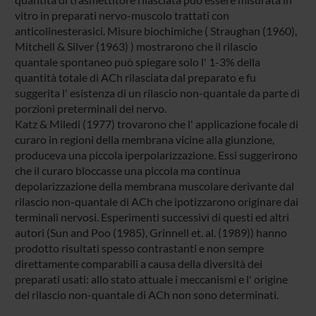
vitro in preparati nervo-muscolo trattati con
anticolinesterasici. Misure biochimiche ( Straughan (1960),
Mitchell & Silver (1963) ) mostrarono che il rilascio
quantale spontaneo può spiegare solo l' 1-3% della
quantità totale di ACh rilasciata dal preparato e fu
suggerita l' esistenza di un rilascio non-quantale da parte di
porzioni preterminali del nervo.
Katz & Miledi (1977) trovarono che l' applicazione focale di
curaro in regioni della membrana vicine alla giunzione,
produceva una piccola iperpolarizzazione. Essi suggerirono
che il curaro bloccasse una piccola ma continua
depolarizzazione della membrana muscolare derivante dal
rilascio non-quantale di ACh che ipotizzarono originare dai
terminali nervosi. Esperimenti successivi di questi ed altri
autori (Sun and Poo (1985), Grinnell et. al. (1989)) hanno
prodotto risultati spesso contrastanti e non sempre
direttamente comparabili a causa della diversità dei
preparati usati: allo stato attuale i meccanismi e l' origine
del rilascio non-quantale di ACh non sono determinati.