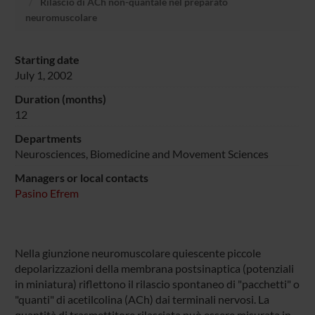
Rilascio di ACh non-quantale nel preparato
neuromuscolare
Starting date
July 1, 2002
Duration (months)
12
Departments
Neurosciences, Biomedicine and Movement Sciences
Managers or local contacts
Pasino Efrem
Nella giunzione neuromuscolare quiescente piccole
depolarizzazioni della membrana postsinaptica (potenziali
in miniatura) riflettono il rilascio spontaneo di "pacchetti" o
"quanti" di acetilcolina (ACh) dai terminali nervosi. La
quantità di trasmettitore rilasciata può essere misurata in