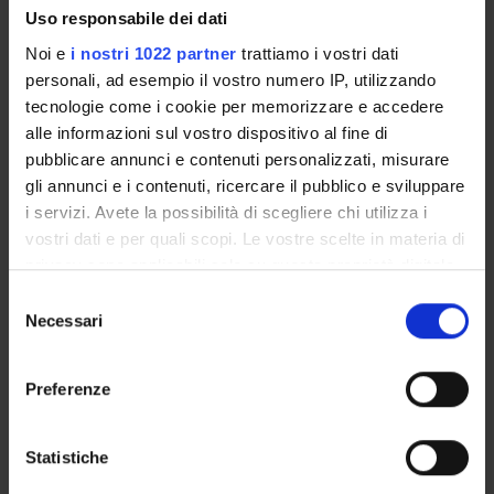
Uso responsabile dei dati
Monica Paccaloni
Noi e
i nostri 1022 partner
trattiamo i vostri dati
Michela Rimondini
personali, ad esempio il vostro numero IP, utilizzando
Professore associato
tecnologie come i cookie per memorizzare e accedere
Christa Zimmermann
alle informazioni sul vostro dispositivo al fine di
Incaricato alla ricerca
pubblicare annunci e contenuti personalizzati, misurare
gli annunci e i contenuti, ricercare il pubblico e sviluppare
i servizi. Avete la possibilità di scegliere chi utilizza i
vostri dati e per quali scopi. Le vostre scelte in materia di
COLLABORATORI ESTERNI
privacy sono applicabili solo su questa proprietà digitale
Tagliavini Giovanni
in cui avete effettuato le vostre scelte. È possibile
Selezione
Verona
modificare o revocare il proprio consenso in qualsiasi
Necessari
del
momento dalla Dichiarazione sui cookie o facendo clic
consenso
sull'icona di attivazione della privacy.
Preferenze
SEZIONI
Con il tuo consenso, vorremmo anche:
Psichiatria
raccogliere informazioni sulla tua posizione
Statistiche
geografica, con un'approssimazione di qualche