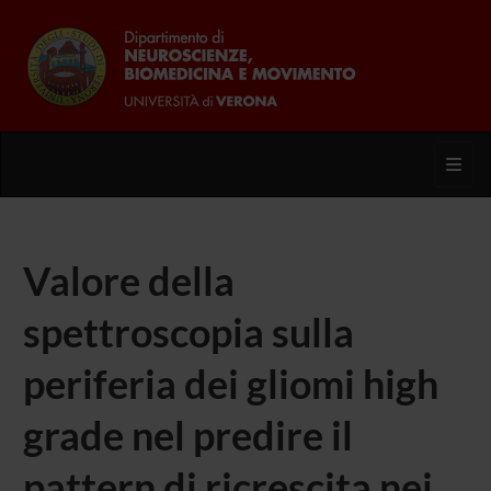
Toggl
Valore della
spettroscopia sulla
periferia dei gliomi high
grade nel predire il
pattern di ricrescita nei