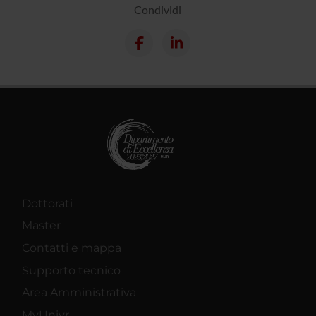
Condividi
Dottorati
Master
Contatti e mappa
Supporto tecnico
Area Amministrativa
MyUnivr