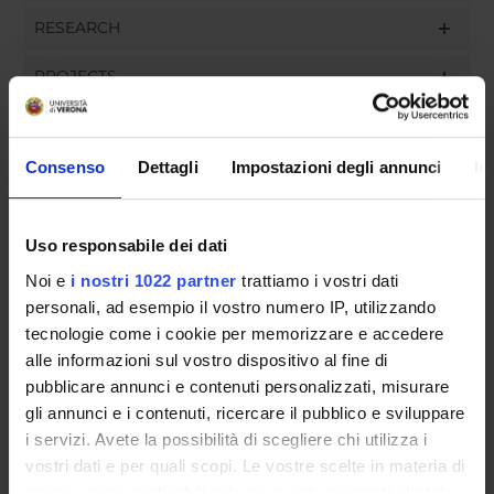
RESEARCH
PROJECTS
ASSIGNMENTS
Consenso
Dettagli
Impostazioni degli annunci
In
ORGANISATION
Uso responsabile dei dati
Noi e
i nostri 1022 partner
trattiamo i vostri dati
GOVERNANCE
personali, ad esempio il vostro numero IP, utilizzando
tecnologie come i cookie per memorizzare e accedere
COMMITTEES
alle informazioni sul vostro dispositivo al fine di
pubblicare annunci e contenuti personalizzati, misurare
DEPARTMENT ADMINISTRATION OFFICES
gli annunci e i contenuti, ricercare il pubblico e sviluppare
STUDENT ADMINISTRATION OFFICES
i servizi. Avete la possibilità di scegliere chi utilizza i
vostri dati e per quali scopi. Le vostre scelte in materia di
privacy sono applicabili solo su questa proprietà digitale
DEPARTMENT FACILITIES