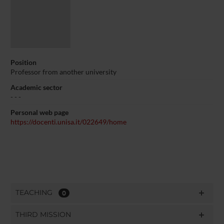
Position
Professor from another university
Academic sector
- - -
Personal web page
https://docenti.unisa.it/022649/home
TEACHING
0
THIRD MISSION