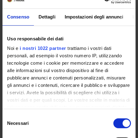
International Human Frontier Science Program
Organization
Consenso
Dettagli
Impostazioni degli annunci
In
Funds:
assigned and managed by the department
Uso responsabile dei dati
PROJECT PARTICIPANTS
Noi e
i nostri 1022 partner
trattiamo i vostri dati
personali, ad esempio il vostro numero IP, utilizzando
Giuseppe Bertini
tecnologie come i cookie per memorizzare e accedere
Associate Professor
alle informazioni sul vostro dispositivo al fine di
Luana Caselli
pubblicare annunci e contenuti personalizzati, misurare
gli annunci e i contenuti, ricercare il pubblico e sviluppare
Leonardo Chelazzi
i servizi. Avete la possibilità di scegliere chi utilizza i
Full Professor
vostri dati e per quali scopi. Le vostre scelte in materia di
privacy sono applicabili solo su questa proprietà digitale
in cui avete effettuato le vostre scelte. È possibile
Selezione
COLLABORATORI ESTERNI
modificare o revocare il proprio consenso in qualsiasi
Necessari
del
momento dalla Dichiarazione sui cookie o facendo clic
consenso
Giovanni Mirabella
sull'icona di attivazione della privacy.