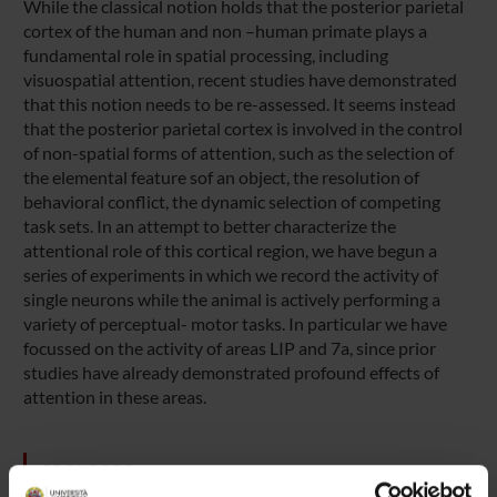
While the classical notion holds that the posterior parietal
cortex of the human and non –human primate plays a
fundamental role in spatial processing, including
visuospatial attention, recent studies have demonstrated
that this notion needs to be re-assessed. It seems instead
that the posterior parietal cortex is involved in the control
of non-spatial forms of attention, such as the selection of
the elemental feature sof an object, the resolution of
behavioral conflict, the dynamic selection of competing
task sets. In an attempt to better characterize the
attentional role of this cortical region, we have begun a
series of experiments in which we record the activity of
single neurons while the animal is actively performing a
variety of perceptual- motor tasks. In particular we have
focussed on the activity of areas LIP and 7a, since prior
studies have already demonstrated profound effects of
attention in these areas.
SPONSORS: