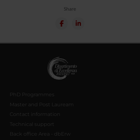
Share
PhD Programmes
Master and Post Lauream
Contact information
Technical support
Back office Area - dbErw