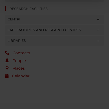
pubblicità e social media, i quali potrebbero combinarle
RESEARCH FACILITIES
con altre informazioni che hai fornito loro o che hanno
raccolto dal tuo utilizzo dei loro servizi.
CENTRI
LABORATORIES AND RESEARCH CENTRES
LIBRARIES
Contacts
People
Places
Calendar