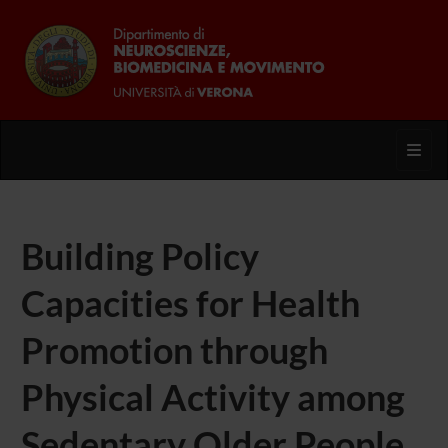
Toggl
Building Policy
Capacities for Health
Promotion through
Physical Activity among
Sedentary Older People