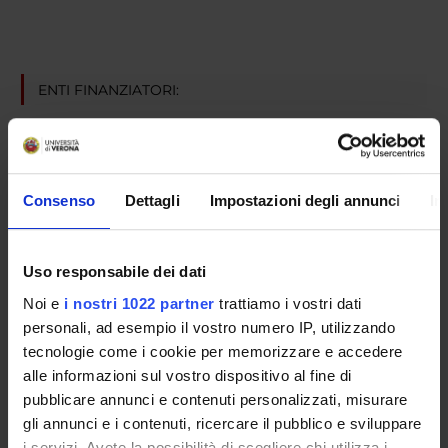
ENTI FINANZIATORI:
Comunità Europea
Finanziamento:
assegnato e gestito dal Dipartimento
Consenso
Dettagli
Impostazioni degli annunci
In
PARTECIPANTI AL PROGETTO
Uso responsabile dei dati
Federico Schena
Professore ordinario
Noi e
i nostri 1022 partner
trattiamo i vostri dati
personali, ad esempio il vostro numero IP, utilizzando
Nicole Tabarini
tecnologie come i cookie per memorizzare e accedere
alle informazioni sul vostro dispositivo al fine di
pubblicare annunci e contenuti personalizzati, misurare
SEZIONI
gli annunci e i contenuti, ricercare il pubblico e sviluppare
i servizi. Avete la possibilità di scegliere chi utilizza i