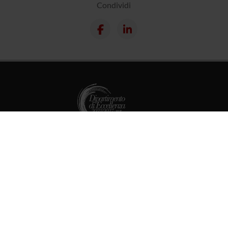
Condividi
Dottorati
Master
Contatti e mappa
Supporto tecnico
Area Amministrativa
MyUnivr