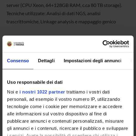
server (CPU Xeon, 64+128GB RAM, c.ca 80 TB storage).
Tecniche utilizzate: Analisi di dati NGS, analisi
trascrittomiche, Linkage analysis e mappaggio genico
Consenso
Dettagli
Impostazioni degli annunci
In
DETTAGLI
Uso responsabile dei dati
Noi e
i nostri 1022 partner
trattiamo i vostri dati
personali, ad esempio il vostro numero IP, utilizzando
COMPONENTI
6
tecnologie come i cookie per memorizzare e accedere
alle informazioni sul vostro dispositivo al fine di
AVVISI
pubblicare annunci e contenuti personalizzati, misurare
DOCUMENTI DISPONIBILI
gli annunci e i contenuti, ricercare il pubblico e sviluppare
i servizi. Avete la possibilità di scegliere chi utilizza i