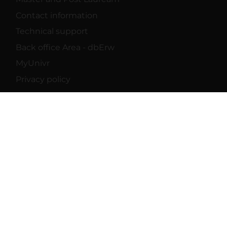
Contact information
Technical support
Back office Area - dbErw
MyUnivr
Privacy policy