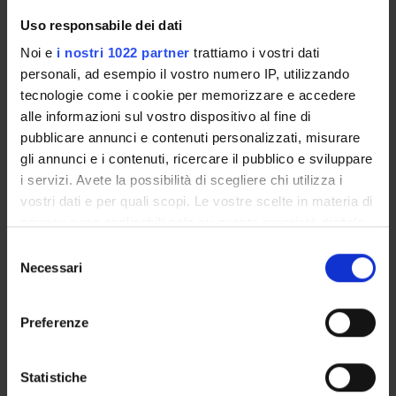
Govoni Iuri
Uso responsabile dei dati
Technical-administrative staff
Noi e
i nostri 1022 partner
trattiamo i vostri dati
Guglielmino Damiano
personali, ad esempio il vostro numero IP, utilizzando
Specializzando
tecnologie come i cookie per memorizzare e accedere
alle informazioni sul vostro dispositivo al fine di
Imperadore Giuseppe
pubblicare annunci e contenuti personalizzati, misurare
Temporary Professor
gli annunci e i contenuti, ricercare il pubblico e sviluppare
Lombardi Valentina
i servizi. Avete la possibilità di scegliere chi utilizza i
Specializzando
vostri dati e per quali scopi. Le vostre scelte in materia di
privacy sono applicabili solo su questa proprietà digitale
Marasci Isabella Olga
Specializzando
in cui avete effettuato le vostre scelte. È possibile
Selezione
modificare o revocare il proprio consenso in qualsiasi
Necessari
del
Marchi Valeria
momento dalla Dichiarazione sui cookie o facendo clic
consenso
Administrative worker
sull'icona di attivazione della privacy.
Preferenze
Mascanzoni Andrea
Specializzando
Con il tuo consenso, vorremmo anche:
Mason Federica
raccogliere informazioni sulla tua posizione
Statistiche
Specializzando
geografica, con un'approssimazione di qualche