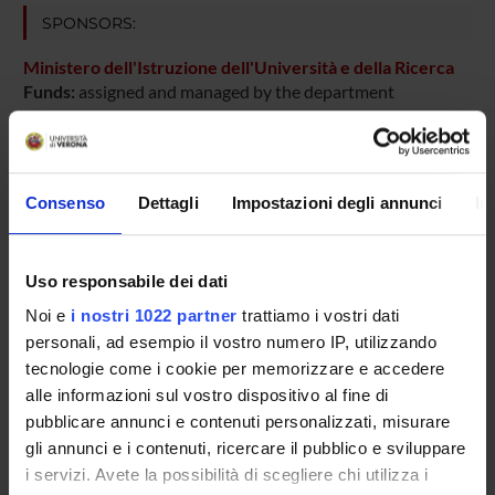
SPONSORS:
Ministero dell'Istruzione dell'Università e della Ricerca
Funds:
assigned and managed by the department
PROJECT PARTICIPANTS
Consenso
Dettagli
Impostazioni degli annunci
In
Mario Rosario Buffelli
Full Professor
Uso responsabile dei dati
Michele Ettorre
Noi e
i nostri 1022 partner
trattiamo i vostri dati
Erika Lorenzetto
personali, ad esempio il vostro numero IP, utilizzando
Temporary Professor
tecnologie come i cookie per memorizzare e accedere
alle informazioni sul vostro dispositivo al fine di
pubblicare annunci e contenuti personalizzati, misurare
gli annunci e i contenuti, ricercare il pubblico e sviluppare
SECTIONS
i servizi. Avete la possibilità di scegliere chi utilizza i
Physiology and Psychology Section