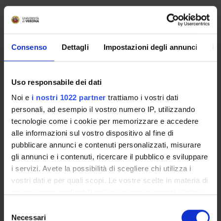
Nicola Bombieri
Full Professor (Department Department of Engineering for
Innovation Medicine)
Consenso
Dettagli
Impostazioni degli annunci
In
Elisa Mantovani
Research Scholarship Holders
Graziano Pravadelli
Uso responsabile dei dati
Full Professor (Department Department of Engineering for
Innovation Medicine)
Noi e
i nostri 1022 partner
trattiamo i vostri dati
personali, ad esempio il vostro numero IP, utilizzando
Stefano Tamburin
Associate Professor
tecnologie come i cookie per memorizzare e accedere
alle informazioni sul vostro dispositivo al fine di
Nicola Vale'
pubblicare annunci e contenuti personalizzati, misurare
Research Scholarship Holders (Department Department of
Engineering for Innovation Medicine)
gli annunci e i contenuti, ricercare il pubblico e sviluppare
i servizi. Avete la possibilità di scegliere chi utilizza i
Florenc Demrozi
vostri dati e per quali scopi. Le vostre scelte in materia di
Temporary Professor (Department Department of
privacy sono applicabili solo su questa proprietà digitale
Engineering for Innovation Medicine)
in cui avete effettuato le vostre scelte. È possibile
Selezione
Alessandro Picelli
modificare o revocare il proprio consenso in qualsiasi
Necessari
Associate Professor
del