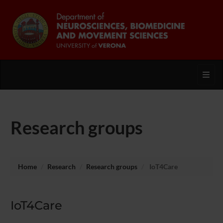
Toggl
Research groups
Home
Research
Research groups
IoT4Care
IoT4Care