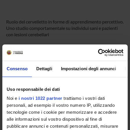
Ruolo del cervelletto in forme di apprendimento percettivo.
Uno studio comportamentale su individui sani e pazienti
con lesioni cerebellari
PARTECIPANTI AL PROGETTO
Leonardo Chelazzi
Consenso
Dettagli
Impostazioni degli annunci
In
Professore ordinario
Cristina Deluca
Uso responsabile dei dati
Antonio Fiaschi
Noi e
i nostri 1022 partner
trattiamo i vostri dati
Ashkan Golzar
personali, ad esempio il vostro numero IP, utilizzando
tecnologie come i cookie per memorizzare e accedere
Michele Tinazzi
alle informazioni sul vostro dispositivo al fine di
Professore ordinario
pubblicare annunci e contenuti personalizzati, misurare