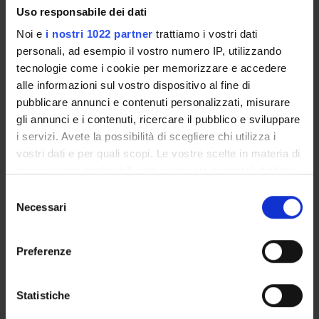
Uso responsabile dei dati
Noi e
i nostri 1022 partner
trattiamo i vostri dati
personali, ad esempio il vostro numero IP, utilizzando
COLLABORATORI ESTERNI
tecnologie come i cookie per memorizzare e accedere
Salvatore Maria Aglioti
alle informazioni sul vostro dispositivo al fine di
Universita' di Roma "La Sapienza" Dip. Psicologia
pubblicare annunci e contenuti personalizzati, misurare
Professore associato
gli annunci e i contenuti, ricercare il pubblico e sviluppare
i servizi. Avete la possibilità di scegliere chi utilizza i
Claudio Maioli
Università di Brescia
vostri dati e per quali scopi. Le vostre scelte in materia di
privacy sono applicabili solo su questa proprietà digitale
Tullio Manzoni
in cui avete effettuato le vostre scelte. È possibile
Selezione
Politecnico delle Marche
modificare o revocare il proprio consenso in qualsiasi
Necessari
del
momento dalla Dichiarazione sui cookie o facendo clic
consenso
sull'icona di attivazione della privacy.
Preferenze
SEZIONI
Con il tuo consenso, vorremmo anche:
Fisiologia e Psicologia
raccogliere informazioni sulla tua posizione
Statistiche
geografica, con un'approssimazione di qualche