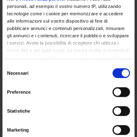
Marco Veronese
personali, ad esempio il vostro numero IP, utilizzando
Tecnico-Amministrativo
tecnologie come i cookie per memorizzare e accedere
alle informazioni sul vostro dispositivo al fine di
pubblicare annunci e contenuti personalizzati, misurare
COLLABORATORI ESTERNI
gli annunci e i contenuti, ricercare il pubblico e sviluppare
i servizi. Avete la possibilità di scegliere chi utilizza i
Leopoldo Nicotra
vostri dati e per quali scopi. Le vostre scelte in materia di
Università di Pisa
privacy sono applicabili solo su questa proprietà digitale
in cui avete effettuato le vostre scelte. È possibile
Selezione
modificare o revocare il proprio consenso in qualsiasi
Necessari
del
SEZIONI
momento dalla Dichiarazione sui cookie o facendo clic
consenso
sull'icona di attivazione della privacy.
Fisiologia e Psicologia
Preferenze
Con il tuo consenso, vorremmo anche:
raccogliere informazioni sulla tua posizione
Statistiche
geografica, con un'approssimazione di qualche
ATTIVITÀ
metro,
Marketing
Identificare il tuo dispositivo, scansionandolo