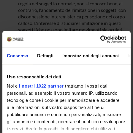
regola nel soggetto normale, non si conosce bene, al
contrario, l'andamento dell'imitazione in soggetti con
disconnessione interemisferica per sezione del corpo
calloso. L'interesse di studiare l'imitazione in questi
soggetti (che possono imitare movimenti sia oculari
che degli arti di destra e di sinistra) deriva da due
conoscenze:
lo schema corporeo, pur completo, tende ad
alterarsi episodicamente per l'insorgenza di un
Consenso
Dettagli
Impostazioni degli annunci
In
"neglect" per la parte sinistra del corpo, che può
far sì che l'imitazione avvenga sempre con gli
arti di destra, indipendentemente dagli arti
Uso responsabile dei dati
usati dal modello;
Noi e
i nostri 1022 partner
trattiamo i vostri dati
la codificazione dello spazio esterno, e
personali, ad esempio il vostro numero IP, utilizzando
l'attenzione visuospaziale sono anch'esse
tecnologie come i cookie per memorizzare e accedere
soggette a variazioni durante le quali ciascun
alle informazioni sul vostro dispositivo al fine di
emisfero, indipendentemente dall'altro, tende a
raccogliere ed elaborare solo le informazioni
pubblicare annunci e contenuti personalizzati, misurare
provenienti dallo spazio controlaterale.
gli annunci e i contenuti, ricercare il pubblico e sviluppare
Si propone di studiare l'imitazione di vari gesti motori
i servizi. Avete la possibilità di scegliere chi utilizza i