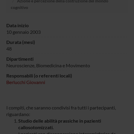
Azione e percezione della costruzione del mondo
cognitivo
Data inizio
10 gennaio 2003
Durata (mesi)
48
Dipartimenti
Neuroscienze, Biomedicina e Movimento
Responsabili (o referenti locali)
Berlucchi Giovanni
I compiti, che saranno condivisi fra tutti i partecipanti,
riguardano:
Studio delle abilità prassiche in pazienti
callosotomizzati.
I pazienti con disconnessione interemisferica da