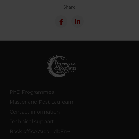
Share
PhD Programmes
Master and Post Lauream
Contact information
Technical support
Back office Area - dbErw