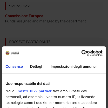
SPONSORS:
Commissione Europea
Funds:
assigned and managed by the department
PROJECT PARTICIPANTS
Chiara Bonetto
Technical-administrative staff
Lorenzo Burti
Consenso
Dettagli
Impostazioni degli annunci
In
Research Assistants
Claudia Goss
Uso responsabile dei dati
Maria Angela Mazzi
Noi e
i nostri 1022 partner
trattiamo i vostri dati
Technical-administrative staff
personali, ad esempio il vostro numero IP, utilizzando
Michela Nose'
tecnologie come i cookie per memorizzare e accedere
Associate Professor