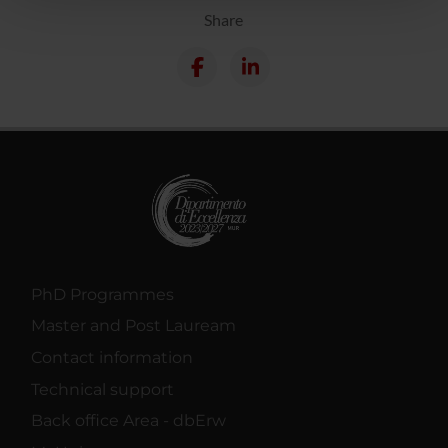
pubblicità e social media, i quali potrebbero combinarle
Share
con altre informazioni che hai fornito loro o che hanno
raccolto dal tuo utilizzo dei loro servizi.
PhD Programmes
Master and Post Lauream
Contact information
Technical support
Back office Area - dbErw