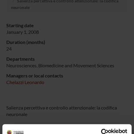
Salienza percettiva e controllo attenzionale: la codifica
neuronale
Starting date
January 1, 2008
Duration (months)
24
Departments
Neurosciences, Biomedicine and Movement Sciences
Managers or local contacts
Chelazzi Leonardo
Salienza percettiva e controllo attenzionale: la codifica
neuronale
PROJECT PARTICIPANTS