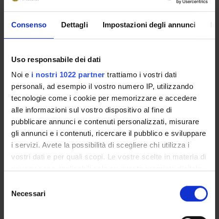
Leonardo Chelazzi
Consenso
Dettagli
Impostazioni degli annunci
In
Full Professor
Uso responsabile dei dati
SECTIONS
Noi e
i nostri 1022 partner
trattiamo i vostri dati
personali, ad esempio il vostro numero IP, utilizzando
Physiology and Psychology Section
tecnologie come i cookie per memorizzare e accedere
alle informazioni sul vostro dispositivo al fine di
pubblicare annunci e contenuti personalizzati, misurare
gli annunci e i contenuti, ricercare il pubblico e sviluppare
ACTIVITIES
i servizi. Avete la possibilità di scegliere chi utilizza i
vostri dati e per quali scopi. Le vostre scelte in materia di
RESEARCH GROUPS
privacy sono applicabili solo su questa proprietà digitale
in cui avete effettuato le vostre scelte. È possibile
Selezione
SECTIONS
modificare o revocare il proprio consenso in qualsiasi
Necessari
del
momento dalla Dichiarazione sui cookie o facendo clic
consenso
PHD PROGRAMMES
sull'icona di attivazione della privacy.