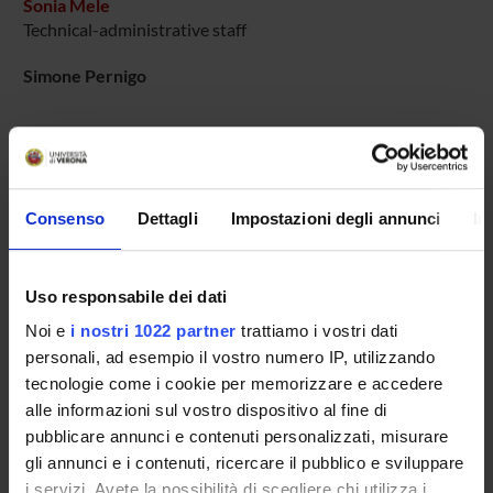
Sonia Mele
Technical-administrative staff
Simone Pernigo
COLLABORATORI ESTERNI
Claudio Maioli
Consenso
Dettagli
Impostazioni degli annunci
In
Università di Brescia
Tullio Manzoni
Uso responsabile dei dati
Politecnico delle Marche
Noi e
i nostri 1022 partner
trattiamo i vostri dati
Salvatore Maria Aglioti
personali, ad esempio il vostro numero IP, utilizzando
Universita' di Roma "La Sapienza" Dip. Psicologia
tecnologie come i cookie per memorizzare e accedere
Professore associato
alle informazioni sul vostro dispositivo al fine di
pubblicare annunci e contenuti personalizzati, misurare
gli annunci e i contenuti, ricercare il pubblico e sviluppare
SECTIONS
i servizi. Avete la possibilità di scegliere chi utilizza i