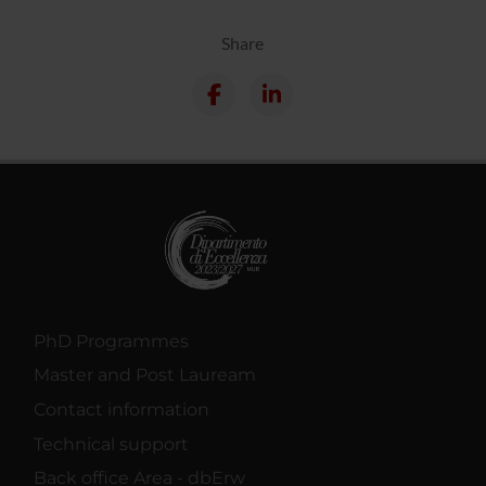
Share
PhD Programmes
Master and Post Lauream
Contact information
Technical support
Back office Area - dbErw