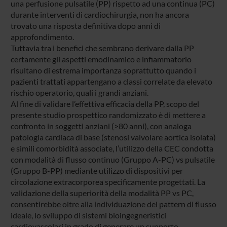
una perfusione pulsatile (PP) rispetto ad una continua (PC)
durante interventi di cardiochirurgia, non ha ancora
trovato una risposta definitiva dopo anni di
approfondimento.
Tuttavia tra i benefici che sembrano derivare dalla PP
certamente gli aspetti emodinamico e infiammatorio
risultano di estrema importanza soprattutto quando i
pazienti trattati appartengano a classi correlate da elevato
rischio operatorio, quali i grandi anziani.
Al fine di validare l’effettiva efficacia della PP, scopo del
presente studio prospettico randomizzato è di mettere a
confronto in soggetti anziani (>80 anni), con analoga
patologia cardiaca di base (stenosi valvolare aortica isolata)
e simili comorbidità associate, l’utilizzo della CEC condotta
con modalità di flusso continuo (Gruppo A-PC) vs pulsatile
(Gruppo B-PP) mediante utilizzo di dispositivi per
circolazione extracorporea specificamente progettati. La
validazione della superiorità della modalità PP vs PC,
consentirebbe oltre alla individuazione del pattern di flusso
ideale, lo sviluppo di sistemi bioingegneristici
cardiovascolari in grado di generare un supporto