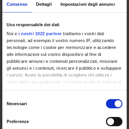
immunoistochimiche, biochimiche e proteomiche funzionali
Consenso
Dettagli
Impostazioni degli annunci
In
al fine di evidenziare eventuali differenze significative tra i
due Gruppi.
Uso responsabile dei dati
SPONSORS:
Noi e
i nostri 1022 partner
trattiamo i vostri dati
personali, ad esempio il vostro numero IP, utilizzando
Fondazione Cariverona
tecnologie come i cookie per memorizzare e accedere
Funds:
assigned and managed by the department
alle informazioni sul vostro dispositivo al fine di
Syllabus:
ENTI.RIC - Finanziamento da enti vari per la
pubblicare annunci e contenuti personalizzati, misurare
ricerca
gli annunci e i contenuti, ricercare il pubblico e sviluppare
i servizi. Avete la possibilità di scegliere chi utilizza i
vostri dati e per quali scopi. Le vostre scelte in materia di
PROJECT PARTICIPANTS
privacy sono applicabili solo su questa proprietà digitale
in cui avete effettuato le vostre scelte. È possibile
Selezione
Ubaldo Armato
modificare o revocare il proprio consenso in qualsiasi
Necessari
del
Elena Butturini
momento dalla Dichiarazione sui cookie o facendo clic
consenso
Associate Professor
sull'icona di attivazione della privacy.
Preferenze
Stefano Capaldi