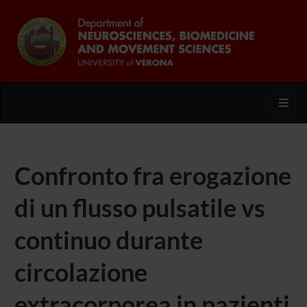
Toggl
Confronto fra erogazione
di un flusso pulsatile vs
continuo durante
circolazione
extracorporea in pazienti