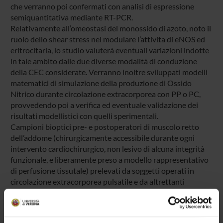
che verranno poi confermati con analisi di espressione
semiquantitativa mediante RT-PCR.
Relativamente all’omeostasi del monossido di azoto, noto il
ruolo dello shear stress nel modulare l’attivita di eNOS ed
eritrocitaria, lo studio valuterà eventuali variazioni indotte
in tale ambito dalle due diverse modalità di conduzione
della CEC considerate. Verranno inoltre sviluppati modelli
matematici di simulazione della produzione di Ossido
Nitrico durante circolazione extracorporea con PP o PC,
provvedendo poi a verifica ed eventuale validazione dei
risultati modellistici con quelli sperimentali.
Campioni bioptici pre- e postoperatori di muscolo retto
dell’addome (chirurgicamente accessibile durante ogni
intervento cardiochirurgico, non lesivo di alcuna integrità
funzionale, e liberamente preso a modello rappresentativo
di perfusione tissutale) prelevati da soggetti operati in
circolazione extracorporea pulsatile e da altrettanti
pazienti operati in circolazione extracorporea non pulsatile,
verranno sottoposti a valutazione comparativa delle
caratteristiche istologiche, morfometriche,