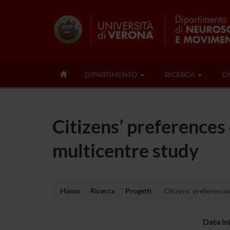
DIPARTIMENTO
RICERCA
D
Citizens’ preferences
multicentre study
Home
Ricerca
Progetti
Citizens’ preference
Data in