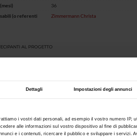
(mesi)
36
abili (o referenti
Zimmermann Christa
ECIPANTI AL PROGETTO
a Zimmermann
Incaricato alla ricerca
NI
Dettagli
Impostazioni degli annunci
atria
rattiamo i vostri dati personali, ad esempio il vostro numero IP, 
dere alle informazioni sul vostro dispositivo al fine di pubblica
nunci e i contenuti, ricercare il pubblico e sviluppare i servizi. A