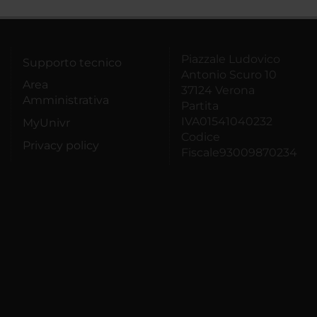
Piazzale Ludovico
Supporto tecnico
Antonio Scuro 10
Area
37124 Verona
Amministrativa
Partita
IVA01541040232
MyUnivr
Codice
Privacy policy
Fiscale93009870234