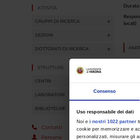
Durata 
ATTIVITÀ
Respons
GRUPPI DI RICERCA
locali)
SEZIONI
PART
DOTTORATI DI RICERCA
Christ
STRUTTURE
CENTRI
SEZIO
Consenso
LABORATORI
Psichi
BIBLIOTECHE
Uso responsabile dei dati
Noi e
i nostri 1022 partner
t
Contatti
cookie per memorizzare e acce
personalizzati, misurare gli an
Persone