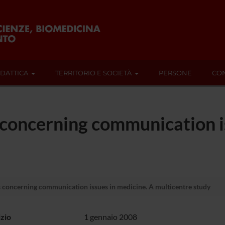
IDATTICA
TERRITORIO E SOCIETÀ
PERSONE
CON
 concerning communication i
s concerning communication issues in medicine. A multicentre study
izio
1 gennaio 2008