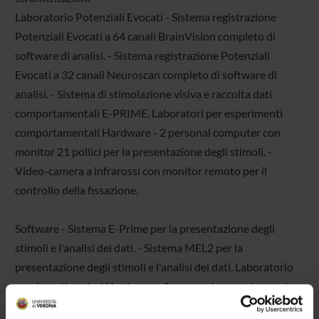
Laboratorio Potenziali Evocati - Sistema registrazione
Potenziali Evocati a 64 canali BrainVision completo di
software di analisi. - Sistema registrazione Potenziali
Evocati a 32 canali Neuroscan completo di software di
analisi. - Sistema di stimolazione visiva e raccolta dati
comportamentali E-PRIME. Laboratori per esperimenti
comportamentali Hardware - 2 personal computer con
monitor 21 pollici per la presentazione degli stimoli. -
Video-camera a infrarossi con monitor remoto per il
controllo della fissazione.
Software - Sistema E-Prime per la presentazione degli
stimoli e l'analisi dei dati. - Sistema MEL2 per la
presentazione degli stimoli e l'analisi dei dati. Laboratorio
movimenti oculari Hardware - 1 personal computer per la
presentazione degli stimoli e l'analisi dei dati