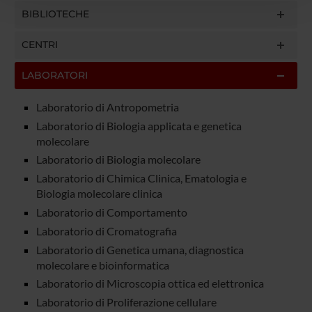
con altre informazioni che hai fornito loro o che hanno
BIBLIOTECHE
raccolto dal tuo utilizzo dei loro servizi.
CENTRI
LABORATORI
Laboratorio di Antropometria
Laboratorio di Biologia applicata e genetica
molecolare
Laboratorio di Biologia molecolare
Laboratorio di Chimica Clinica, Ematologia e
Biologia molecolare clinica
Laboratorio di Comportamento
Laboratorio di Cromatografia
Laboratorio di Genetica umana, diagnostica
molecolare e bioinformatica
Laboratorio di Microscopia ottica ed elettronica
Laboratorio di Proliferazione cellulare