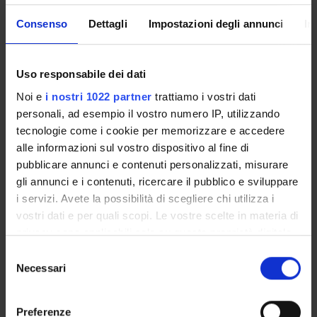
comportamentali con monitor 19 pollici. - 1 personal
Consenso
Dettagli
Impostazioni degli annunci
In
computer con sistema ASL Eye-Trac 6000 per la
registrazione dei movimenti oculari. - 1 telecamera ad alta
frequenza (320Hz) per l'acquisizione dei dati dei movimenti
Uso responsabile dei dati
oculari. Software - Sistema E-Prime per la presentazione
Noi e
i nostri 1022 partner
trattiamo i vostri dati
degli stimoli e l'analisi dei dati. - Sistema integrato ALS per
personali, ad esempio il vostro numero IP, utilizzando
la registrazione e l'analisi dei dati dei movimenti oculari.
tecnologie come i cookie per memorizzare e accedere
alle informazioni sul vostro dispositivo al fine di
pubblicare annunci e contenuti personalizzati, misurare
gli annunci e i contenuti, ricercare il pubblico e sviluppare
i servizi. Avete la possibilità di scegliere chi utilizza i
DETTAGLI
vostri dati e per quali scopi. Le vostre scelte in materia di
privacy sono applicabili solo su questa proprietà digitale
Responsabile
in cui avete effettuato le vostre scelte. È possibile
Selezione
Carlo Alberto Marzi
modificare o revocare il proprio consenso in qualsiasi
Necessari
del
momento dalla Dichiarazione sui cookie o facendo clic
consenso
sull'icona di attivazione della privacy.
Preferenze