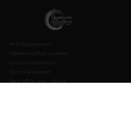
PhD Programmes
Master and Post Lauream
Contact information
Technical support
Back office Area - dbErw
MyUnivr
Privacy policy