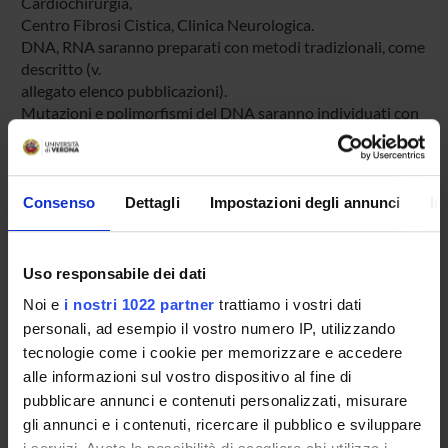
Cardiochirurgia,
Centro Fibrosi Cistica, Clinica Neurologica.
DNA, RNA saranno preparati con metodi tradizionali, come
descritto (v.
allegato elenco pubblicazioni).
Mutazioni e polimorfismi del DNA saranno individuati con
metodi
descritti (v. allegato elenco pubblicazioni) e con la messa a
punto di
nuovi metodi di analisi rapida.
Consenso
Dettagli
Impostazioni degli annunci
In
Sequenziamento degli acidi nucleici dopo clonaggio, con
sequenziatore
automatico, come descritto.
Uso responsabile dei dati
Analisi statistiche genetiche di linkage e associazione come
Noi e
i nostri 1022 partner
trattiamo i vostri dati
descritto
personali, ad esempio il vostro numero IP, utilizzando
(4, e allegato elenco pubblicazioni).
tecnologie come i cookie per memorizzare e accedere
Risultati attesi
alle informazioni sul vostro dispositivo al fine di
pubblicare annunci e contenuti personalizzati, misurare
Caratterizzazione di nuove mutazioni geniche e
gli annunci e i contenuti, ricercare il pubblico e sviluppare
polimorfismi del DNA e