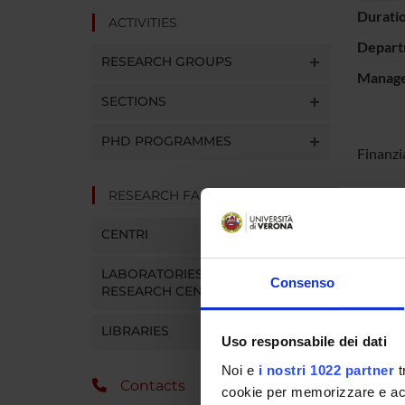
Durati
ACTIVITIES
Depart
RESEARCH GROUPS
Manager
SECTIONS
PHD PROGRAMMES
Finanzi
RESEARCH FACILITIES
PROJ
CENTRI
Matteo
LABORATORIES AND
Consenso
Giulian
RESEARCH CENTRES
LIBRARIES
Uso responsabile dei dati
COLL
Noi e
i nostri 1022 partner
t
Contacts
cookie per memorizzare e acce
Paola T