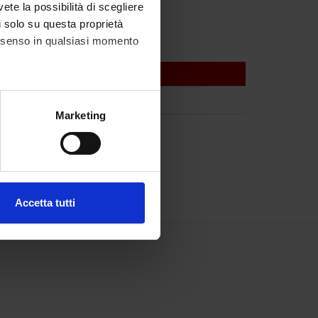
vete la possibilità di scegliere
li solo su questa proprietà
consenso in qualsiasi momento
alche metro,
Marketing
e specifiche (impronte
ezione dettagli
. Puoi
Accetta tutti
l media e per analizzare il
ostri partner che si occupano
azioni che hai fornito loro o