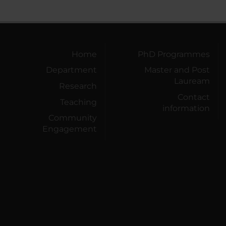
Home
PhD Programmes
Department
Master and Post
Lauream
Research
Contact
Teaching
information
Community
Engagement