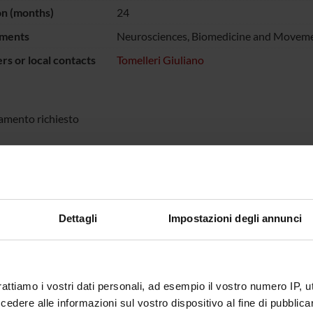
on (months)
24
ments
Neurosciences, Biomedicine and Moveme
s or local contacts
Tomelleri Giuliano
amento richiesto
ECT PARTICIPANTS
 Marini
Gaetano 
Dettagli
Impostazioni degli annunci
o Tomelleri
ABORATORI ESTERNI
rattiamo i vostri dati personali, ad esempio il vostro numero IP, 
dere alle informazioni sul vostro dispositivo al fine di pubblica
onin
Azienda Ospedaliera di