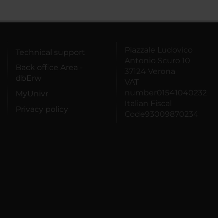
Piazzale Ludovico
Technical support
Antonio Scuro 10
Back office Area -
37124 Verona
dbErw
VAT
number01541040232
MyUnivr
Italian Fiscal
Privacy policy
Code93009870234