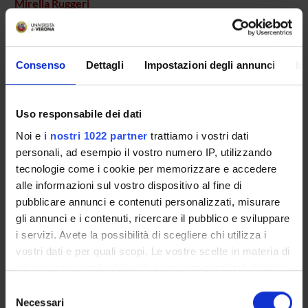
Mirella Ruggeri
AREE DI RICERCA COINVOLTE DAL PROGETTO
Consenso
Dettagli
Impostazioni degli annunci
In
Psychiatry
Uso responsabile dei dati
Noi e
i nostri 1022 partner
trattiamo i vostri dati
SEZIONI
personali, ad esempio il vostro numero IP, utilizzando
Psichiatria
tecnologie come i cookie per memorizzare e accedere
alle informazioni sul vostro dispositivo al fine di
pubblicare annunci e contenuti personalizzati, misurare
gli annunci e i contenuti, ricercare il pubblico e sviluppare
i servizi. Avete la possibilità di scegliere chi utilizza i
ATTIVITÀ
vostri dati e per quali scopi. Le vostre scelte in materia di
privacy sono applicabili solo su questa proprietà digitale
GRUPPI DI RICERCA
in cui avete effettuato le vostre scelte. È possibile
Selezione
modificare o revocare il proprio consenso in qualsiasi
Necessari
del
SEZIONI