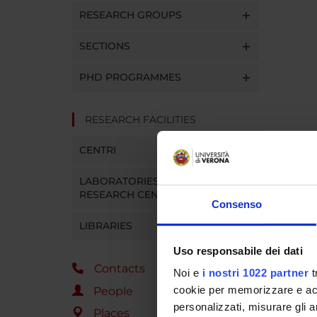
RESEARCH GROUPS
SECTIONS
PHD PROGRAMMES
RESEARCH FACILITIES
CENTRI
LABORATORIES AND
RESEARCH CENTRES
Consenso
LIBRARIES
Uso responsabile dei dati
Contacts
Noi e
i nostri 1022 partner
t
cookie per memorizzare e acce
People
personalizzati, misurare gli an
Places