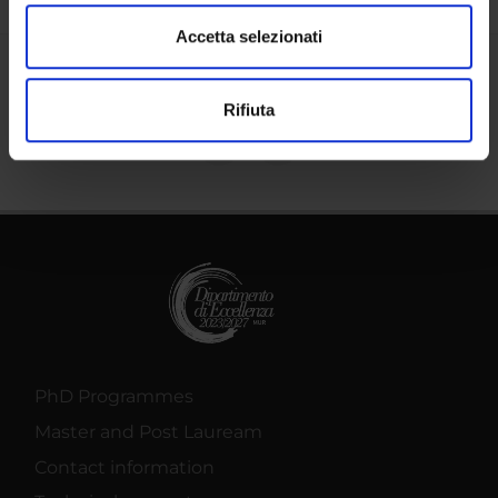
modificare o ritirare il tuo consenso in qualsiasi momento
dalla Dichiarazione sui cookie.
Accetta selezionati
Utilizziamo i cookie per personalizzare contenuti ed
Share
Rifiuta
annunci, per fornire funzionalità dei social media e per
analizzare il nostro traffico. Condividiamo inoltre
informazioni sul modo in cui utilizzi il nostro sito con i
nostri partner che si occupano di analisi dei dati web,
pubblicità e social media, i quali potrebbero combinarle
con altre informazioni che hai fornito loro o che hanno
raccolto dal tuo utilizzo dei loro servizi.
PhD Programmes
Master and Post Lauream
Contact information