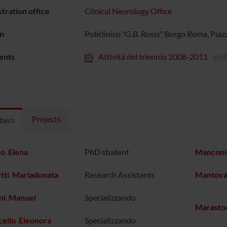
tration office
Clinical Neurology Office
n
Policlinico "G.B. Rossi" Borgo Roma, Piaz
ents
Attività del triennio 2008-2011
(pdf
Projects
bers
lo Elena
PhD student
Manconi 
tti Mariadonata
Research Assistants
Mantovan
ini Manuel
Specializzando
Marasto
cello Eleonora
Specializzando