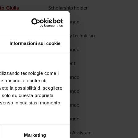
o Giulia
Scholarship holder
lisa
Specializzando
Salvatore
Laboratory technician
Informazioni sui cookie
mone
Specializzando
io
PhD student
utilizzando tecnologie come i
lessia
Specializzando
re annunci e contenuti
vete la possibilità di scegliere
Eugenio
Specializzando
li solo su questa proprietà
consenso in qualsiasi momento
li Tommaso
Specializzando
essandro
Specializzando
Federico
Temporary Assistant
alche metro,
Marketing