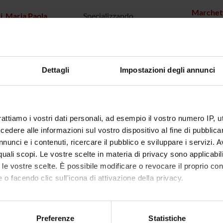
Marchett
i Maria Paola
Specializzando
Menini E
 Elena
Specializzando
Monaco 
anni Luigi Giuseppe
Research Assistants
Dettagli
Impostazioni degli annunci
Pace Si
 Fabio
Specializzando
Paio Fab
leoni Andrea
Specializzando
rattiamo i vostri dati personali, ad esempio il vostro numero IP, 
Peghin A
 Lucrezia
Scholarship holder
dere alle informazioni sul vostro dispositivo al fine di pubblica
nunci e i contenuti, ricercare il pubblico e sviluppare i servizi. A
Peluso 
to Erika
PhD student
r quali scopi. Le vostre scelte in materia di privacy sono applicabi
to le vostre scelte. È possibile modificare o revocare il proprio 
Pettinel
se Diletta
Specializzando
 o facendo clic sull'icona di attivazione della privacy.
Polo Al
ese Massimiliano
Associate Professor
mo anche:
Ranieri 
oni sulla tua posizione geografica, con un'approssimazione di qu
r Sophia Diana
Specializzando
Preferenze
Statistiche