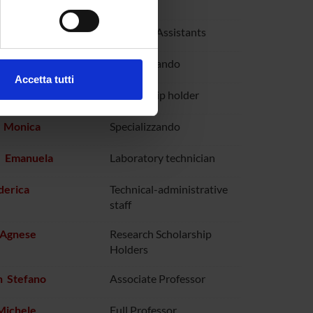
Professor
e specifiche (impronte
Nicolo'
Research Assistants
ezione dettagli
. Puoi
ndrea
Specializzando
Accetta tutti
l media e per analizzare il
ngela
Scholarship holder
ostri partner che si occupano
i Monica
Specializzando
azioni che hai fornito loro o
e Emanuela
Laboratory technician
ederica
Technical-administrative
staff
 Agnese
Research Scholarship
Holders
n Stefano
Associate Professor
Michele
Full Professor