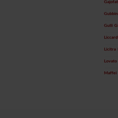
Gajofat
Gubbini
Gulli G
Liccard
Licitra
Lovato
Maffei