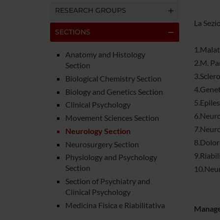
RESEARCH GROUPS
La Sezio
SECTIONS
1.Malat
Anatomy and Histology
2.M. Pa
Section
3.Sclero
Biological Chemistry Section
4.Genet
Biology and Genetics Section
5.Epiles
Clinical Psychology
6.Neurof
Movement Sciences Section
7.Neur
Neurology Section
8.Dolor
Neurosurgery Section
9.Riabi
Physiology and Psychology
Section
10.Neur
Section of Psychiatry and
Clinical Psychology
Medicina Fisica e Riabilitativa
Manag