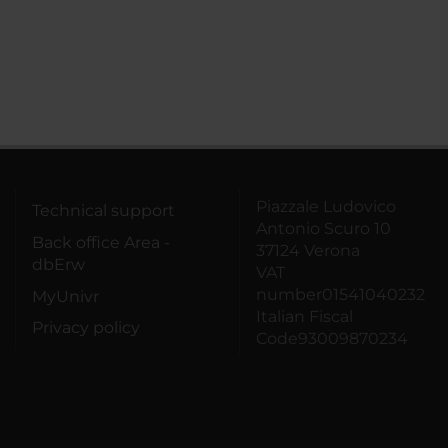
Piazzale Ludovico
Technical support
Antonio Scuro 10
Back office Area -
37124 Verona
dbErw
VAT
number01541040232
MyUnivr
Italian Fiscal
Privacy policy
Code93009870234