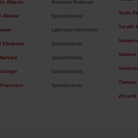
to Alberto
Associate Professor
Tonin Pa
 Alessia
Specializzando
Turatti
iosuè
Laboratory technician
Valsecch
i Elisabetta
Specializzando
Vattemi 
 Barbara
Specializzando
Venturi
 Giorgio
Specializzando
Zanusso 
 Francesco
Specializzando
Ziccardi