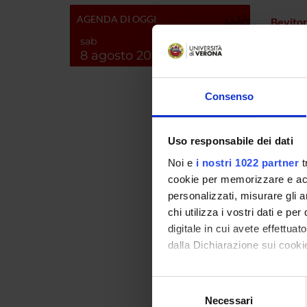
AGENDA DI OGGI
Bevitor
sab
Bianchi
8 agosto 2026
Bongiov
Consenso
Bonomi
Uso responsabile dei dati
Branca
Noi e
i nostri 1022 partner
t
Bristot
cookie per memorizzare e acce
personalizzati, misurare gli an
Bronza
chi utilizza i vostri dati e pe
digitale in cui avete effettua
Calabre
dalla Dichiarazione sui cookie
Calabr
Con il tuo consenso, vorrem
Selezione
raccogliere informazi
Camere
Necessari
del