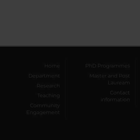
Home
PhD Programmes
Department
Master and Post
Lauream
Research
Contact
Teaching
information
Community
Engagement