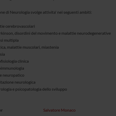
ne di Neurologia svolge attivita' nei seguenti ambiti:
tie cerebrovascolari
rkinson, disordini del movimento e malattie neurodegenerative
si multipla
ica, malattie muscolari, miastenia
sia
isiologia clinica
oimmunologia
e neuropatico
litazione neurologica
ologia e psicopatologia dello sviluppo
er
Salvatore Monaco