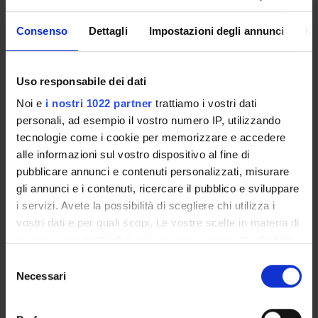
nell’ottica di costruire un quadro teorico articolato e
preciso per il futuro sviluppo di specifiche strategie di
Consenso
Dettagli
Impostazioni degli annunci
In
riabilitazione che possano sfruttare gli effetti benefici delle
ricompense.
Uso responsabile dei dati
Importo complessivo finanziato: Euro 260.000
Noi e
i nostri 1022 partner
trattiamo i vostri dati
personali, ad esempio il vostro numero IP, utilizzando
ENTI FINANZIATORI:
tecnologie come i cookie per memorizzare e accedere
alle informazioni sul vostro dispositivo al fine di
Fondazione Cariverona
pubblicare annunci e contenuti personalizzati, misurare
Finanziamento:
assegnato e gestito dal Dipartimento
gli annunci e i contenuti, ricercare il pubblico e sviluppare
i servizi. Avete la possibilità di scegliere chi utilizza i
vostri dati e per quali scopi. Le vostre scelte in materia di
privacy sono applicabili solo su questa proprietà digitale
PARTECIPANTI AL PROGETTO
in cui avete effettuato le vostre scelte. È possibile
Selezione
Paola Cesari
modificare o revocare il proprio consenso in qualsiasi
Necessari
del
momento dalla Dichiarazione sui cookie o facendo clic
Leonardo Chelazzi
consenso
sull'icona di attivazione della privacy.
Professore ordinario