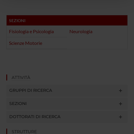
pubblicità e social media, i quali potrebbero combinarle
con altre informazioni che hai fornito loro o che hanno
raccolto dal tuo utilizzo dei loro servizi.
SEZIONI
Fisiologia e Psicologia
Neurologia
Scienze Motorie
ATTIVITÀ
GRUPPI DI RICERCA
SEZIONI
DOTTORATI DI RICERCA
STRUTTURE