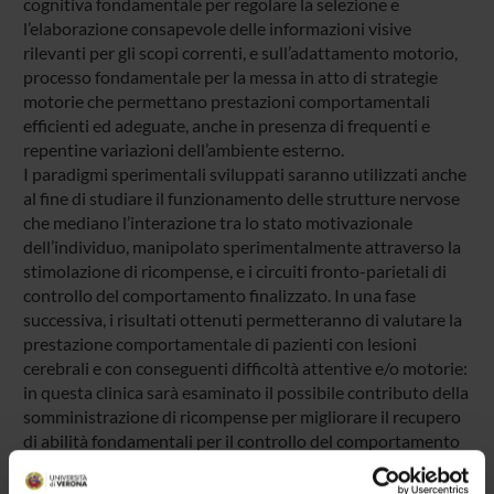
cognitiva fondamentale per regolare la selezione e
l’elaborazione consapevole delle informazioni visive
rilevanti per gli scopi correnti, e sull’adattamento motorio,
processo fondamentale per la messa in atto di strategie
motorie che permettano prestazioni comportamentali
efficienti ed adeguate, anche in presenza di frequenti e
repentine variazioni dell’ambiente esterno.
I paradigmi sperimentali sviluppati saranno utilizzati anche
al fine di studiare il funzionamento delle strutture nervose
che mediano l’interazione tra lo stato motivazionale
dell’individuo, manipolato sperimentalmente attraverso la
stimolazione di ricompense, e i circuiti fronto-parietali di
controllo del comportamento finalizzato. In una fase
successiva, i risultati ottenuti permetteranno di valutare la
prestazione comportamentale di pazienti con lesioni
cerebrali e con conseguenti difficoltà attentive e/o motorie:
in questa clinica sarà esaminato il possibile contributo della
somministrazione di ricompense per migliorare il recupero
di abilità fondamentali per il controllo del comportamento
finalizzato. In particolare, in questa fase finale della ricerca,
si utilizzeranno le conoscenze precedentemente acquisite