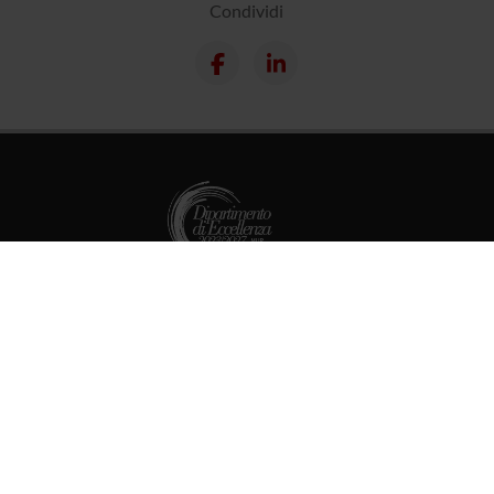
Condividi
Dottorati
Master
Contatti e mappa
Supporto tecnico
Area Amministrativa
MyUnivr