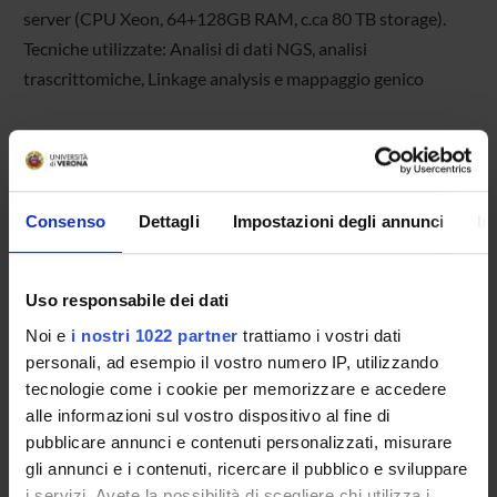
server (CPU Xeon, 64+128GB RAM, c.ca 80 TB storage).
Tecniche utilizzate: Analisi di dati NGS, analisi
trascrittomiche, Linkage analysis e mappaggio genico
Consenso
Dettagli
Impostazioni degli annunci
In
DETTAGLI
Uso responsabile dei dati
Noi e
i nostri 1022 partner
trattiamo i vostri dati
personali, ad esempio il vostro numero IP, utilizzando
COMPONENTI
6
tecnologie come i cookie per memorizzare e accedere
alle informazioni sul vostro dispositivo al fine di
AVVISI
pubblicare annunci e contenuti personalizzati, misurare
DOCUMENTI DISPONIBILI
gli annunci e i contenuti, ricercare il pubblico e sviluppare
i servizi. Avete la possibilità di scegliere chi utilizza i