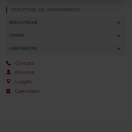
pubblicità e social media, i quali potrebbero combinarle
STRUTTURE DEL DIPARTIMENTO
con altre informazioni che hai fornito loro o che hanno
raccolto dal tuo utilizzo dei loro servizi.
BIBLIOTECHE
CENTRI
LABORATORI
Contatti
Persone
Luoghi
Calendario