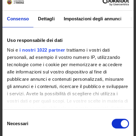
dagli “Insuperabili” su aspetti legati a salute, prestazione
fisica e qualità di vita.
Consenso
Dettagli
Impostazioni degli annunci
In
Destinatari
Associazioni di categoria; Insegnanti e Personale docente
Aree scientifiche coinvolte
Uso responsabile dei dati
AREA MIN. 06 - Scienze mediche
Noi e
i nostri 1022 partner
trattiamo i vostri dati
Categoria prevalente
personali, ad esempio il vostro numero IP, utilizzando
Iniziative di co-produzione di conoscenza: Iniziative di co-
tecnologie come i cookie per memorizzare e accedere
produzione di conoscenza
alle informazioni sul vostro dispositivo al fine di
pubblicare annunci e contenuti personalizzati, misurare
gli annunci e i contenuti, ricercare il pubblico e sviluppare
i servizi. Avete la possibilità di scegliere chi utilizza i
Sustainable Development Goals - SDGs
vostri dati e per quali scopi. Le vostre scelte in materia di
Questa iniziativa contribuisce al perseguimento degli
privacy sono applicabili solo su questa proprietà digitale
Obiettivi di Sviluppo Sostenibile dell'Agenda 2030
in cui avete effettuato le vostre scelte. È possibile
Selezione
dell'ONU
.
modificare o revocare il proprio consenso in qualsiasi
Necessari
del
Maggiori informazioni su
www.univr.it/sostenibilita
momento dalla Dichiarazione sui cookie o facendo clic
consenso