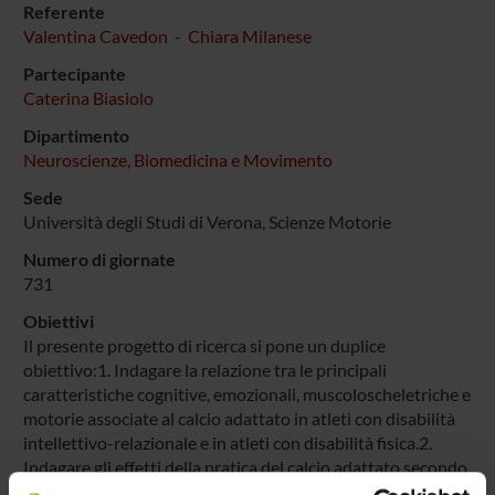
Referente
Valentina Cavedon
-
Chiara Milanese
Partecipante
Caterina Biasiolo
Dipartimento
Neuroscienze, Biomedicina e Movimento
Sede
Università degli Studi di Verona, Scienze Motorie
Numero di giornate
731
Obiettivi
Il presente progetto di ricerca si pone un duplice
obiettivo:1. Indagare la relazione tra le principali
caratteristiche cognitive, emozionali, muscoloscheletriche e
motorie associate al calcio adattato in atleti con disabilità
intellettivo-relazionale e in atleti con disabilità fisica.2.
Indagare gli effetti della pratica del calcio adattato secondo
la metodologia e il programma di allenamento adottato