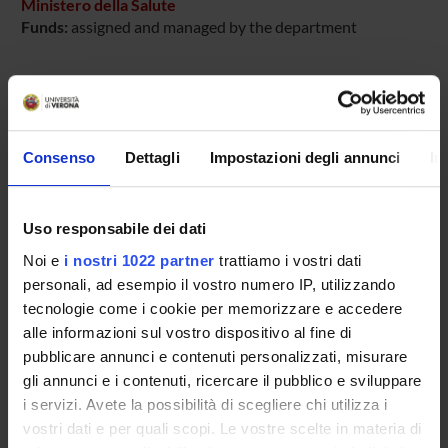
Ministero della Salute
Funds:
assigned and managed by the department
PROJECT PARTICIPANTS
Mirella Ruggeri
Consenso
Dettagli
Impostazioni degli annunci
In
Uso responsabile dei dati
RESEARCH AREAS INVOLVED IN THE PROJECT
Noi e
i nostri 1022 partner
trattiamo i vostri dati
Psychiatry
personali, ad esempio il vostro numero IP, utilizzando
tecnologie come i cookie per memorizzare e accedere
alle informazioni sul vostro dispositivo al fine di
SECTIONS
pubblicare annunci e contenuti personalizzati, misurare
gli annunci e i contenuti, ricercare il pubblico e sviluppare
Section of Psychiatry and Clinical Psychology
i servizi. Avete la possibilità di scegliere chi utilizza i
vostri dati e per quali scopi. Le vostre scelte in materia di