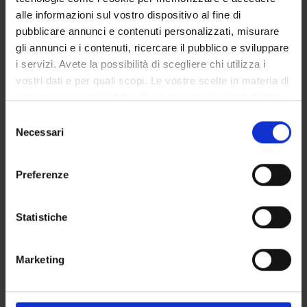
alle informazioni sul vostro dispositivo al fine di
pubblicare annunci e contenuti personalizzati, misurare
gli annunci e i contenuti, ricercare il pubblico e sviluppare
i servizi. Avete la possibilità di scegliere chi utilizza i
vostri dati e per quali scopi. Le vostre scelte in materia di
privacy sono applicabili solo su questa proprietà digitale
in cui avete effettuato le vostre scelte. È possibile
Selezione
modificare o revocare il proprio consenso in qualsiasi
Necessari
del
momento dalla Dichiarazione sui cookie o facendo clic
consenso
sull'icona di attivazione della privacy.
Preferenze
Con il tuo consenso, vorremmo anche:
raccogliere informazioni sulla tua posizione
Statistiche
geografica, con un'approssimazione di qualche
metro,
Marketing
Identificare il tuo dispositivo, scansionandolo
attivamente alla ricerca di caratteristiche specifiche
(impronte digitali).