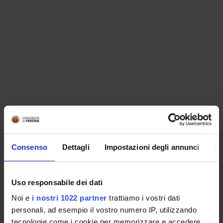
Consenso
Dettagli
Impostazioni degli annunci
In
Uso responsabile dei dati
Noi e
i nostri 1022 partner
trattiamo i vostri dati
personali, ad esempio il vostro numero IP, utilizzando
tecnologie come i cookie per memorizzare e accedere