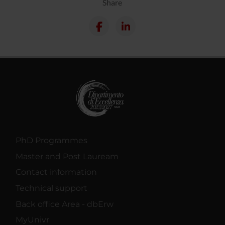
Share
PhD Programmes
Master and Post Lauream
Contact information
Technical support
Back office Area - dbErw
MyUnivr