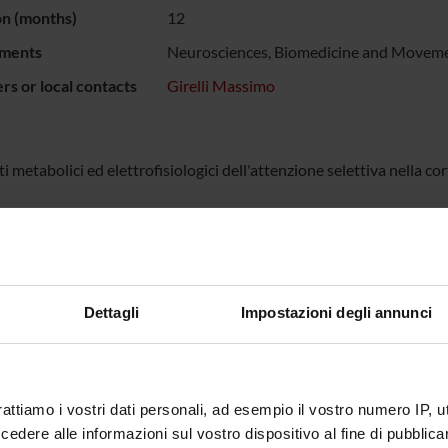
on (months)
12
ments
Neurosciences, Biomedicine and Moveme
s or local contacts
Girelli Massimo
i metabolici ed elettrofisiologici dell'attenzione selettiva nella co
NSORS:
Funds:
assigned and managed by the de
Dettagli
Impostazioni degli annunci
ECT PARTICIPANTS
rattiamo i vostri dati personali, ad esempio il vostro numero IP, 
 Girelli
Associate Professor
dere alle informazioni sul vostro dispositivo al fine di pubblica