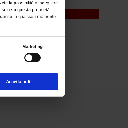
vete la possibilità di scegliere
li solo su questa proprietà
consenso in qualsiasi momento
alche metro,
Marketing
e specifiche (impronte
ezione dettagli
. Puoi
Accetta tutti
l media e per analizzare il
ostri partner che si occupano
azioni che hai fornito loro o