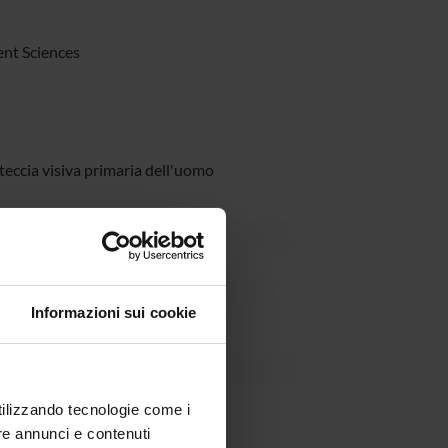
nt Sciences
rteccia visiva primaria dell'uomo
partment
Informazioni sui cookie
utilizzando tecnologie come i
re annunci e contenuti