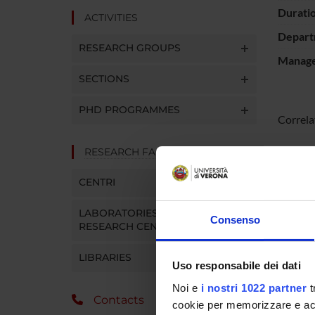
Durati
ACTIVITIES
Depart
RESEARCH GROUPS
Manager
SECTIONS
PHD PROGRAMMES
Correlat
RESEARCH FACILITIES
SPO
CENTRI
LABORATORIES AND
Consenso
RESEARCH CENTRES
LIBRARIES
PROJ
Uso responsabile dei dati
Noi e
i nostri 1022 partner
t
Massimo
Contacts
cookie per memorizzare e acce