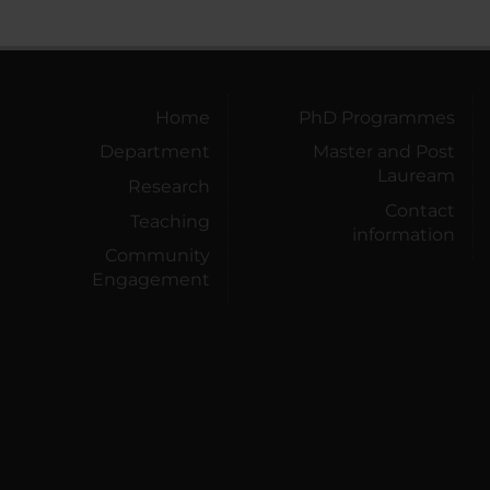
Home
PhD Programmes
Department
Master and Post
Lauream
Research
Contact
Teaching
information
Community
Engagement