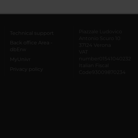
Piazzale Ludovico
Technical support
Antonio Scuro 10
Back office Area -
37124 Verona
dbErw
VAT
number01541040232
MyUnivr
Italian Fiscal
Privacy policy
Code93009870234