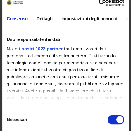
AREE DI RICERCA COINVOLTE DAL PROGETTO
Psychiatry
Consenso
Dettagli
Impostazioni degli annunci
In
Uso responsabile dei dati
SEZIONI
Noi e
i nostri 1022 partner
trattiamo i vostri dati
Psichiatria
personali, ad esempio il vostro numero IP, utilizzando
tecnologie come i cookie per memorizzare e accedere
alle informazioni sul vostro dispositivo al fine di
pubblicare annunci e contenuti personalizzati, misurare
gli annunci e i contenuti, ricercare il pubblico e sviluppare
ATTIVITÀ
i servizi. Avete la possibilità di scegliere chi utilizza i
vostri dati e per quali scopi. Le vostre scelte in materia di
GRUPPI DI RICERCA
privacy sono applicabili solo su questa proprietà digitale
in cui avete effettuato le vostre scelte. È possibile
SEZIONI
Selezione
modificare o revocare il proprio consenso in qualsiasi
Necessari
del
DOTTORATI DI RICERCA
momento dalla Dichiarazione sui cookie o facendo clic
consenso