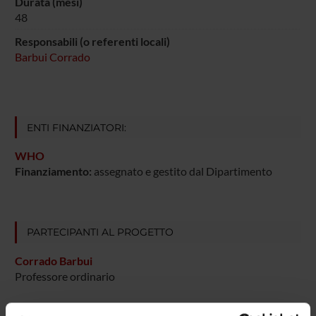
Durata (mesi)
48
Responsabili (o referenti locali)
Barbui Corrado
ENTI FINANZIATORI:
WHO
Finanziamento:
assegnato e gestito dal Dipartimento
PARTECIPANTI AL PROGETTO
Corrado Barbui
Professore ordinario