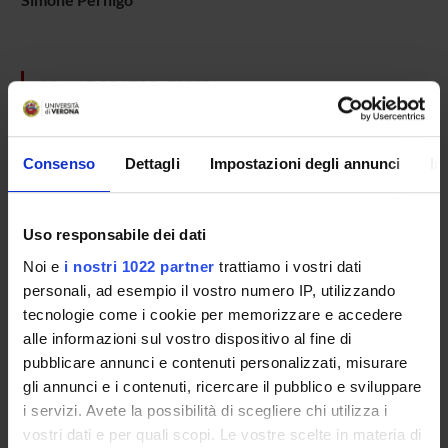
COLLABORATORI ESTERNI
Claudio Maioli
Università di Brescia
Consenso
Dettagli
Impostazioni degli annunci
In
Tullio Manzoni
Politecnico delle Marche
Uso responsabile dei dati
Salvatore Maria Aglioti
Noi e
i nostri 1022 partner
trattiamo i vostri dati
Universita' di Roma "La Sapienza" Dip. Psicologia
Professore associato
personali, ad esempio il vostro numero IP, utilizzando
tecnologie come i cookie per memorizzare e accedere
alle informazioni sul vostro dispositivo al fine di
pubblicare annunci e contenuti personalizzati, misurare
SECTIONS
gli annunci e i contenuti, ricercare il pubblico e sviluppare
Physiology and Psychology Section
i servizi. Avete la possibilità di scegliere chi utilizza i
vostri dati e per quali scopi. Le vostre scelte in materia di