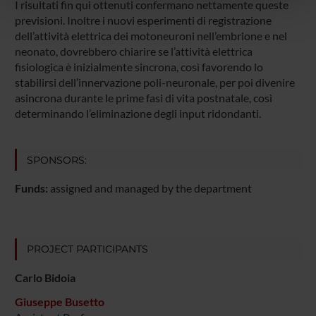
I risultati fin qui ottenuti confermano nettamente queste
pubblicità e social media, i quali potrebbero combinarle
previsioni. Inoltre i nuovi esperimenti di registrazione
con altre informazioni che hai fornito loro o che hanno
dell’attività elettrica dei motoneuroni nell’embrione e nel
raccolto dal tuo utilizzo dei loro servizi.
neonato, dovrebbero chiarire se l’attività elettrica
fisiologica è inizialmente sincrona, così favorendo lo
stabilirsi dell’innervazione poli-neuronale, per poi divenire
asincrona durante le prime fasi di vita postnatale, così
determinando l’eliminazione degli input ridondanti.
SPONSORS:
Funds:
assigned and managed by the department
PROJECT PARTICIPANTS
Carlo Bidoia
Giuseppe Busetto