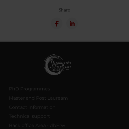
Share
PhD Programmes
Master and Post Lauream
Contact information
Technical support
Back office Area - dbErw