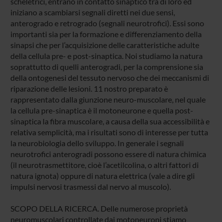
scheletrici, entrano in contatto sinaptico tra di loro ed
iniziano a scambiarsi segnali diretti nei due sensi,
anterogrado e retrogrado (segnali neurotrofici). Essi sono
importanti sia per la formazione e differenziamento della
sinapsi che per l’acquisizione delle caratteristiche adulte
della cellula pre- e post-sinaptica. Noi studiamo la natura
soprattutto di quelli anterogradi, per la comprensione sia
della ontogenesi del tessuto nervoso che dei meccanismi di
riparazione delle lesioni. 11 nostro preparato è
rappresentato dalla giunzione neuro-muscolare, nel quale
la cellula pre-sinaptica è il motoneurone e quella post-
sinaptica la fibra muscolare, a causa della sua accessibilità e
relativa semplicità, ma i risultati sono di interesse per tutta
la neurobiologia dello sviluppo. In generale i segnali
neurotrofici anterogradi possono essere di natura chimica
(il neurotrasmettitore, cioè l’acetilcolina, o altri fattori di
natura ignota) oppure di natura elettrica (vale a dire gli
impulsi nervosi trasmessi dal nervo al muscolo).
SCOPO DELLA RICERCA. Delle numerose proprietà
neuromuscolari controllate dai motoneuroni stiamo