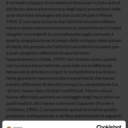
il normale sviluppo di connessioni binoculari è stato quindi
attribuito alla scarica sincrona degli input provenienti dalle
zone retiniche omologhe dei due occhi (Hubel e Wiesel,
1965). È cosi nata la teoria che l’attività sincrona inibisce
mentre quella asincrona favorisce la competizione tra input
sinaptici convergenti su una cellula bersaglio comune: è
questa un’applicazione al campo dello sviluppo della ipotesi
di Hebb che postula che l’attività coincidente tra parte pre-
e post-sinaptica rafforza le sinapsi durante
l’apprendimento (Hebb, 1949). Nel sistema visivo, quindi,
non ha importanza l’attività come tale, ma le differenze
temporali di attività tra input in competizione tra di loro.
Nella giunzione neuromuscolare esperimenti che hanno
indotto differenze di attività tra input in competizione tra
`di loro, hanno dato risultati conflittuali. Mentre alcuni
hanno affermato esistere un vantaggio degli input attivi su
quelli inattivi, altri hanno sostenuto l’opposto (Purves e
Lichtman, 1985). Ci proponiamo quindi di chiarire questo
problema, sottoponendo a verifica sperimentale le seguenti
domande: 1) se l’attività sincrona degli input neuromu