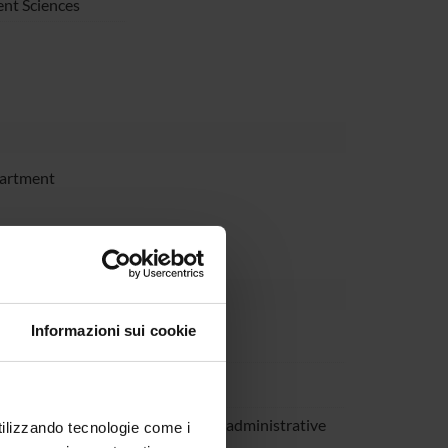
nt Sciences
partment
Informazioni sui cookie
Molinari
sino
eronese
Technical-administrative
utilizzando tecnologie come i
staff