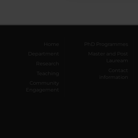
Home
PhD Programmes
Department
Master and Post
Lauream
Research
Contact
Teaching
information
Community
Engagement