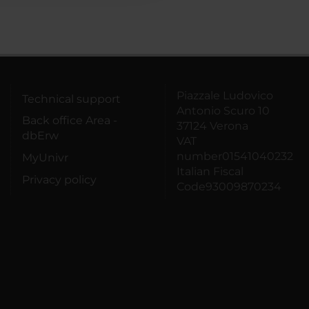
Piazzale Ludovico
Technical support
Antonio Scuro 10
Back office Area -
37124 Verona
dbErw
VAT
number01541040232
MyUnivr
Italian Fiscal
Privacy policy
Code93009870234