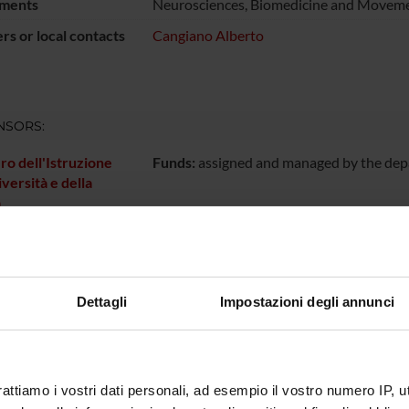
ments
Neurosciences, Biomedicine and Moveme
s or local contacts
Cangiano Alberto
NSORS:
ro dell'Istruzione
Funds:
assigned and managed by the de
iversità e della
a
ECT PARTICIPANTS
Dettagli
Impostazioni degli annunci
osario Buffelli
Full Professor
Daniele 
pe Busetto
Assistant Professor
Efrem Pa
o Cangiano
Marco V
rattiamo i vostri dati personali, ad esempio il vostro numero IP, 