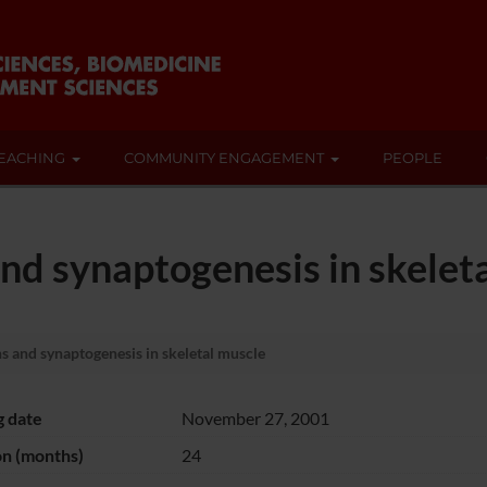
EACHING
COMMUNITY ENGAGEMENT
PEOPLE
and synaptogenesis in skelet
s and synaptogenesis in skeletal muscle
g date
November 27, 2001
on (months)
24