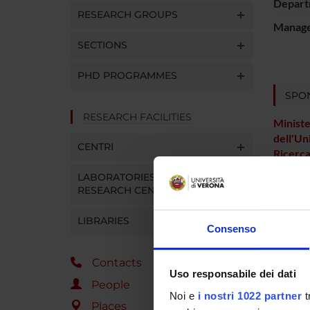
Depart
RESEARCH GROUPS
Manager
SECTIONS
PHD PROGRAMMES
SPO
RESEARCH FACILITIES
Ministe
dell'Un
CENTRI
Ricerc
LABORATORIES AND
RESEARCH CENTRES
PROJ
LIBRARIES
Consenso
Mario R
Contacts
Giusep
Uso responsabile dei dati
People
Albert
Noi e
i nostri 1022 partner
t
Places