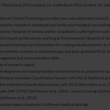
. Olivia Danzi, Ph.D student; Dr. Isolde Bush, Ph.D student, Dr. Val
tion of Clinical Psychology provides care, education and research.
 activity consists in individual and family psychological counselli
versity Hospital of Verona and for outpatients suffering from vario
d to health professionals working at the University Hospital of Ve
on and training is provided either for undergraduate students in m
e residents, trainees in psychotherapy and post-graduate Ph.D. s
nagement and communication skills.
as of research regard:
development and standardization of instruments to analyse the qua
Medical Interview Classification System, (VR-MICS) (Saltini et al.
tric Interview Classification System, (VR-PICS) (Rimondini et al
Scale, (VR-COPE) (Del Piccolo et al., 2006) ; Verona Coding of E
l Piccolo et al., 2011)
mation needs of patients in different medical settings