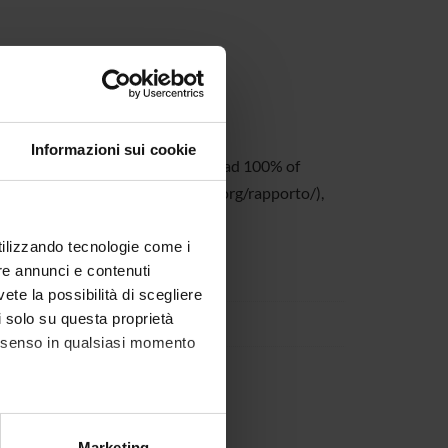
Informazioni sui cookie
of Clinical Psychology section had 100% of
EV and ANVUR, http://www.anvur.org/rapporto/),
utilizzando tecnologie come i
re annunci e contenuti
vete la possibilità di scegliere
li solo su questa proprietà
consenso in qualsiasi momento
 37134 Verona
alche metro,
Marketing