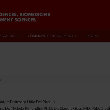
EACHING
COMMUNITY ENGAGEMENT
PEOPLE
y
ator: Professor Lidia Del Piccolo
: Dr. Michela Rimondini, Ph.D; Dr. Claudia Goss, MD, PhD; Dr. Cin