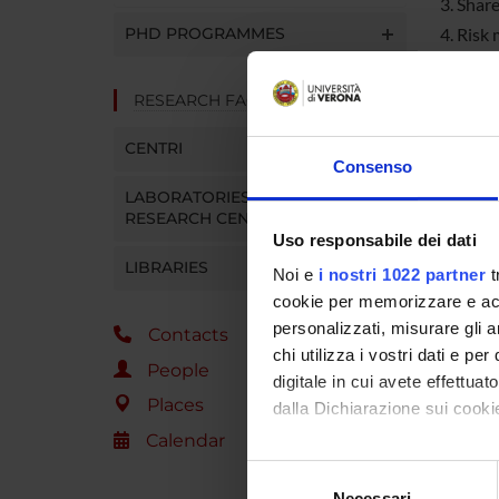
3. Shar
PHD PROGRAMMES
4. Risk
5. Psyc
6. Obser
RESEARCH FACILITIES
CENTRI
Consenso
In the 
LABORATORIES AND
product
RESEARCH CENTRES
Uso responsabile dei dati
ranking 
LIBRARIES
Noi e
i nostri 1022 partner
t
cookie per memorizzare e acce
Manag
personalizzati, misurare gli an
Contacts
Adminis
chi utilizza i vostri dati e pe
People
digitale in cui avete effettua
Places
Locatio
dalla Dichiarazione sui cookie
Calendar
Con il tuo consenso, vorrem
Selezione
raccogliere informazi
Necessari