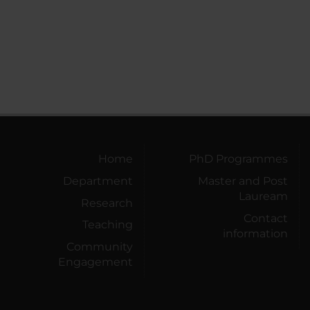
Home
PhD Programmes
Department
Master and Post
Lauream
Research
Contact
Teaching
information
Community
Engagement