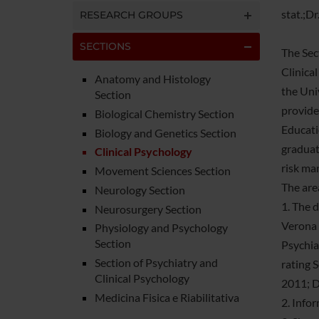
stat.;Dr
RESEARCH GROUPS
SECTIONS
The Sec
Clinical
Anatomy and Histology
the Uni
Section
provide
Biological Chemistry Section
Educati
Biology and Genetics Section
graduat
Clinical Psychology
risk ma
Movement Sciences Section
The are
Neurology Section
1. The 
Neurosurgery Section
Verona 
Physiology and Psychology
Section
Psychia
Section of Psychiatry and
rating 
Clinical Psychology
2011; De
Medicina Fisica e Riabilitativa
2. Infor