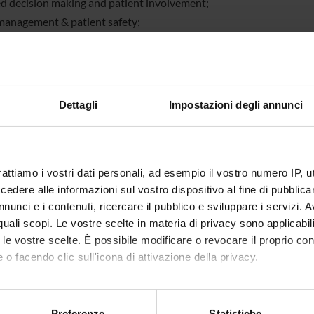
ed decision making and patient involvement;
 management & patient safety;
hophysiological correlates of communication in healthcare;
vational studies and clinical trials.
Dettagli
Impostazioni degli annunci
Research Quality Assessment Report (VQR 2011-2014) the Section 
s evaluated as excellent among those presented (final report G
as the first in Italy in the disciplinary area it belongs to (Area 11b).
rattiamo i vostri dati personali, ad esempio il vostro numero IP, 
dere alle informazioni sul vostro dispositivo al fine di pubblica
er
Lidia Del Piccolo
nunci e i contenuti, ricercare il pubblico e sviluppare i servizi. A
tration office
Segreteria della Sezione di Psichiatria
r quali scopi. Le vostre scelte in materia di privacy sono applicabi
to le vostre scelte. È possibile modificare o revocare il proprio 
n
Policlinico G.B. Rossi, P.le L.A. Scuro 10,
 o facendo clic sull'icona di attivazione della privacy.
mo anche:
oni sulla tua posizione geografica, con un'approssimazione di qu
Preferenze
Statistiche