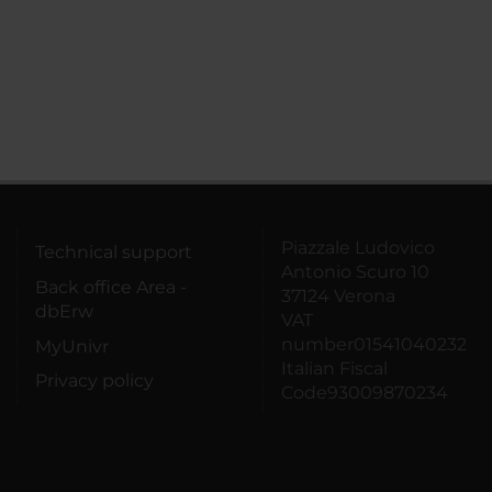
Piazzale Ludovico
Technical support
Antonio Scuro 10
Back office Area -
37124 Verona
dbErw
VAT
number01541040232
MyUnivr
Italian Fiscal
Privacy policy
Code93009870234