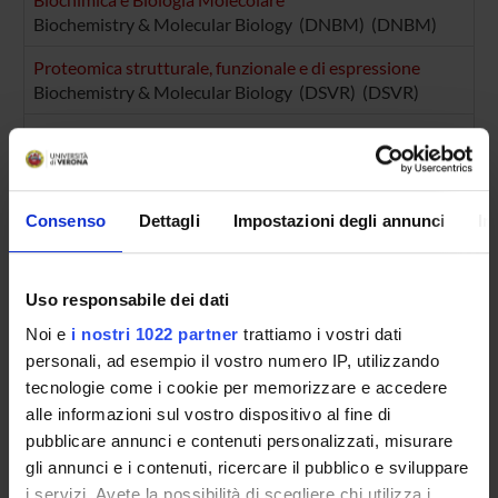
Biochemistry & Molecular Biology (DNBM) (DNBM)
Proteomica strutturale, funzionale e di espressione
Biochemistry & Molecular Biology (DSVR) (DSVR)
Biochimica e Biologia Molecolare
Biochemistry & Molecular Biology (DSVR)
Biomedicina
Consenso
Dettagli
Impostazioni degli annunci
In
SEZIONI
Uso responsabile dei dati
Noi e
i nostri 1022 partner
trattiamo i vostri dati
Chimica Biologica
personali, ad esempio il vostro numero IP, utilizzando
tecnologie come i cookie per memorizzare e accedere
PUBBLICAZIONI
alle informazioni sul vostro dispositivo al fine di
TITOLO
pubblicare annunci e contenuti personalizzati, misurare
gli annunci e i contenuti, ricercare il pubblico e sviluppare
Biochemical and bioinformatic studies of mutations of resid
i servizi. Avete la possibilità di scegliere chi utilizza i