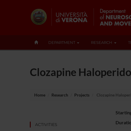
DEPARTMENT
RESEARCH
T
Clozapine Haloperidol
Home
Research
Projects
Clozapine Haloperi
Startin
Durati
ACTIVITIES