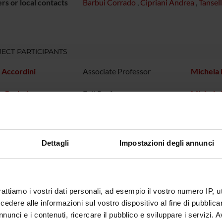
s or local contacts
Barbui Corrado
,
Cipriani Andrea
,
Tansel
ECT PARTICIPANTS
 Accordini
Associate Professor
Michela 
o Barbui
Full Professor
Michele 
Cipriani
Dettagli
Impostazioni degli annunci
RCH AREAS INVOLVED IN THE PROJECT
atry
rattiamo i vostri dati personali, ad esempio il vostro numero IP, 
dere alle informazioni sul vostro dispositivo al fine di pubblica
ONS
nunci e i contenuti, ricercare il pubblico e sviluppare i servizi. A