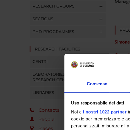
Manager
RESEARCH GROUPS
SECTIONS
PROJ
PHD PROGRAMMES
Simone
RESEARCH FACILITIES
Corrad
CENTRI
Andrea 
LABORATORIES AND
RESEARCH CENTRES
Consenso
RESEA
LIBRARIES
Psychi
Uso responsabile dei dati
Contacts
Noi e
i nostri 1022 partner
t
cookie per memorizzare e acce
People
SECTI
personalizzati, misurare gli an
Places