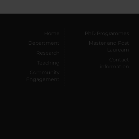
Home
PhD Programmes
Department
Master and Post
Lauream
Research
Contact
Teaching
information
Community
Engagement