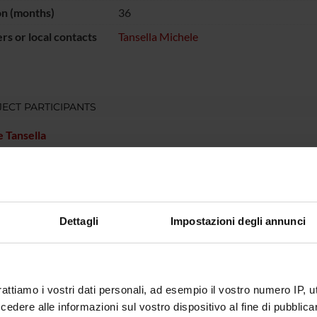
on (months)
36
s or local contacts
Tansella Michele
ECT PARTICIPANTS
 Tansella
RCH AREAS INVOLVED IN THE PROJECT
atry
Dettagli
Impostazioni degli annunci
ONS
rattiamo i vostri dati personali, ad esempio il vostro numero IP, 
n of Psychiatry and Clinical Psychology
dere alle informazioni sul vostro dispositivo al fine di pubblica