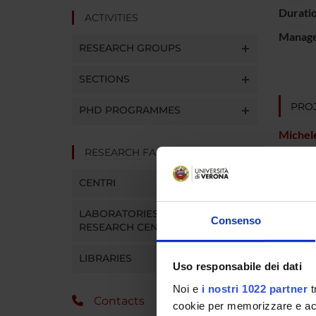
Durati
ACTIVITIES
Manager
RESEARCH GROUPS
SECTIONS
PROJ
PHD PROGRAMMES
Michele
RESEARCH FACILITIES
CENTRI
RESEA
Psychi
LABORATORIES AND
Consenso
RESEARCH CENTRES
LIBRARIES
Uso responsabile dei dati
SECTI
Noi e
i nostri 1022 partner
t
Sectio
Contacts
cookie per memorizzare e acce