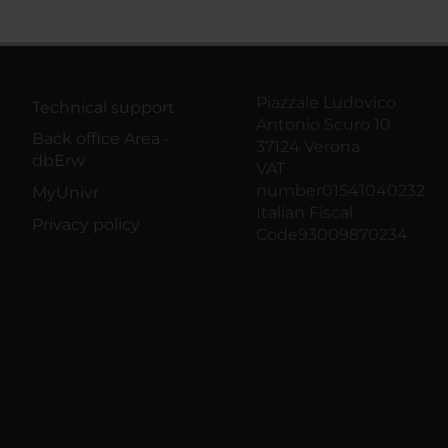
Piazzale Ludovico
Technical support
Antonio Scuro 10
Back office Area -
37124 Verona
dbErw
VAT
number01541040232
MyUnivr
Italian Fiscal
Privacy policy
Code93009870234