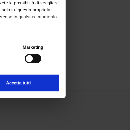
vete la possibilità di scegliere
li solo su questa proprietà
consenso in qualsiasi momento
alche metro,
Marketing
e specifiche (impronte
ezione dettagli
. Puoi
Accetta tutti
l media e per analizzare il
ostri partner che si occupano
azioni che hai fornito loro o