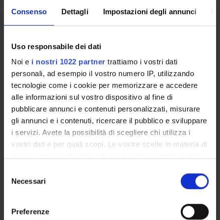
Mirella Ruggeri
Consenso
Dettagli
Impostazioni degli annunci
In
SECTIONS
Uso responsabile dei dati
Section of Psychiatry and Clinical Psychology
Noi e
i nostri 1022 partner
trattiamo i vostri dati
personali, ad esempio il vostro numero IP, utilizzando
tecnologie come i cookie per memorizzare e accedere
alle informazioni sul vostro dispositivo al fine di
pubblicare annunci e contenuti personalizzati, misurare
ACTIVITIES
gli annunci e i contenuti, ricercare il pubblico e sviluppare
i servizi. Avete la possibilità di scegliere chi utilizza i
RESEARCH GROUPS
vostri dati e per quali scopi. Le vostre scelte in materia di
privacy sono applicabili solo su questa proprietà digitale
SECTIONS
in cui avete effettuato le vostre scelte. È possibile
Selezione
modificare o revocare il proprio consenso in qualsiasi
Necessari
PHD PROGRAMMES
del
momento dalla Dichiarazione sui cookie o facendo clic
consenso
sull'icona di attivazione della privacy.
RESEARCH FACILITIES
Preferenze