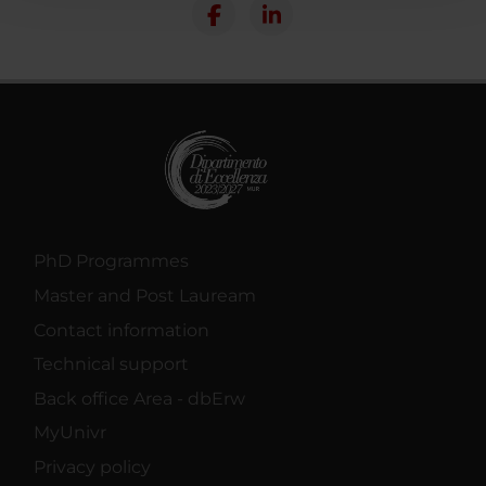
con altre informazioni che hai fornito loro o che hanno
raccolto dal tuo utilizzo dei loro servizi.
PhD Programmes
Master and Post Lauream
Contact information
Technical support
Back office Area - dbErw
MyUnivr
Privacy policy