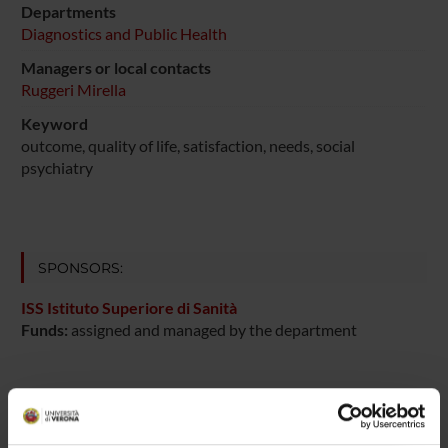
Departments
Diagnostics and Public Health
Managers or local contacts
Ruggeri Mirella
Keyword
outcome, quality of life, satisfaction, needs, social
psychiatry
SPONSORS:
ISS Istituto Superiore di Sanità
Funds:
assigned and managed by the department
PROJECT PARTICIPANTS