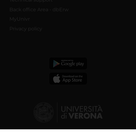
Back office Area - dbErw
MyUnivr
Privacy policy
© 2026 | Verona University