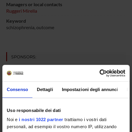
Managers or local contacts
Ruggeri Mirella
Keyword
schizophrenia, outcome
SPONSORS:
Fondazione Lugli
Funds:
assigned and managed by the department
Consenso
Dettagli
Impostazioni degli annunci
In
PROJECT PARTICIPANTS
Uso responsabile dei dati
Chiara Bonetto
Technical-administrative staff
Noi e
i nostri 1022 partner
trattiamo i vostri dati
personali, ad esempio il vostro numero IP, utilizzando
Doriana Cristofalo