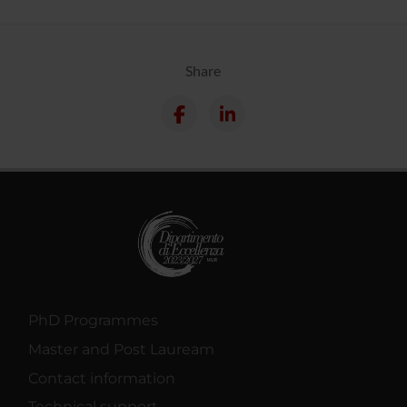
Share
PhD Programmes
Master and Post Lauream
Contact information
Technical support