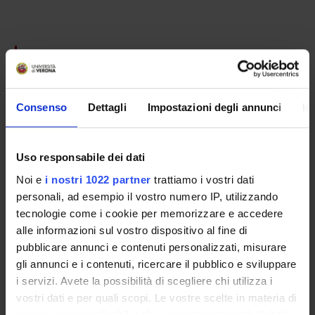
PARTECIPANTI AL PROGETTO
Andrea Cipriani
Consenso
Dettagli
Impostazioni degli annunci
In
AREE DI RICERCA COINVOLTE DAL PROGETTO
Uso responsabile dei dati
Psychiatry
Noi e
i nostri 1022 partner
trattiamo i vostri dati
personali, ad esempio il vostro numero IP, utilizzando
tecnologie come i cookie per memorizzare e accedere
SEZIONI
alle informazioni sul vostro dispositivo al fine di
pubblicare annunci e contenuti personalizzati, misurare
Psichiatria
gli annunci e i contenuti, ricercare il pubblico e sviluppare
i servizi. Avete la possibilità di scegliere chi utilizza i
vostri dati e per quali scopi. Le vostre scelte in materia di
privacy sono applicabili solo su questa proprietà digitale