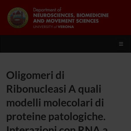
Toggl
Oligomeri di
Ribonucleasi A quali
modelli molecolari di
proteine patologiche.
Interazioni con RNA a