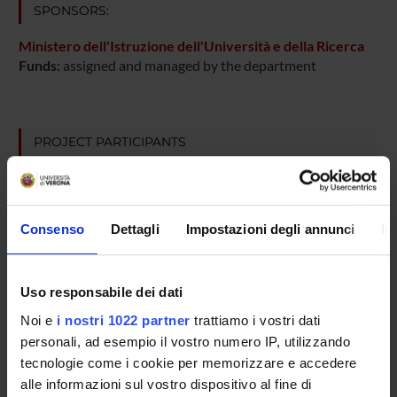
SPONSORS:
Ministero dell'Istruzione dell'Università e della Ricerca
Funds:
assigned and managed by the department
PROJECT PARTICIPANTS
Giovanni Gotte
Associate Professor
Massimo Libonati
Consenso
Dettagli
Impostazioni degli annunci
In
Research Assistants
Francesca Vottariello
Uso responsabile dei dati
Noi e
i nostri 1022 partner
trattiamo i vostri dati
personali, ad esempio il vostro numero IP, utilizzando
SECTIONS
tecnologie come i cookie per memorizzare e accedere
alle informazioni sul vostro dispositivo al fine di
Biological Chemistry Section