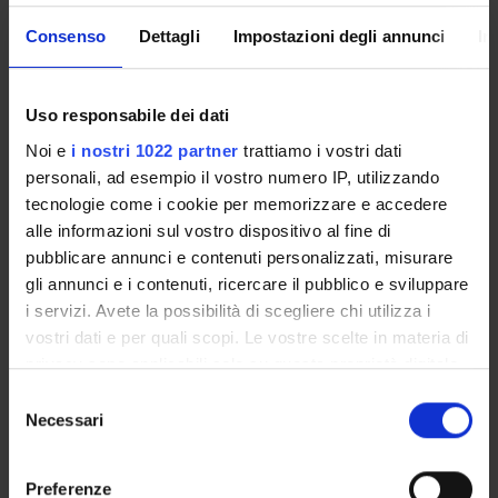
Pierfranco Pignatti
Consenso
Dettagli
Impostazioni degli annunci
In
SEZIONI
Uso responsabile dei dati
Biologia e Genetica
Noi e
i nostri 1022 partner
trattiamo i vostri dati
personali, ad esempio il vostro numero IP, utilizzando
tecnologie come i cookie per memorizzare e accedere
alle informazioni sul vostro dispositivo al fine di
pubblicare annunci e contenuti personalizzati, misurare
ATTIVITÀ
gli annunci e i contenuti, ricercare il pubblico e sviluppare
i servizi. Avete la possibilità di scegliere chi utilizza i
GRUPPI DI RICERCA
vostri dati e per quali scopi. Le vostre scelte in materia di
SEZIONI
privacy sono applicabili solo su questa proprietà digitale
in cui avete effettuato le vostre scelte. È possibile
Selezione
DOTTORATI DI RICERCA
modificare o revocare il proprio consenso in qualsiasi
Necessari
del
momento dalla Dichiarazione sui cookie o facendo clic
consenso
STRUTTURE
sull'icona di attivazione della privacy.
Preferenze