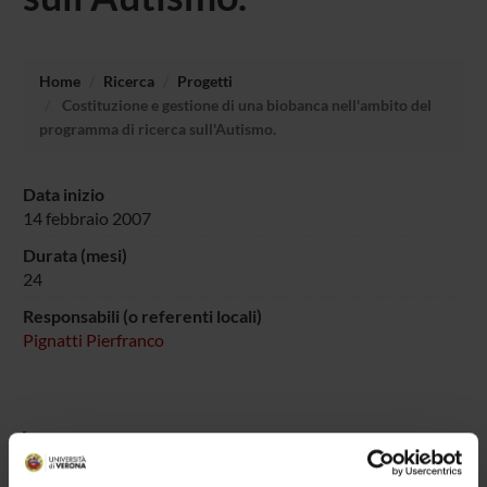
Home
Ricerca
Progetti
Costituzione e gestione di una biobanca nell'ambito del
programma di ricerca sull'Autismo.
Data inizio
14 febbraio 2007
Durata (mesi)
24
Responsabili (o referenti locali)
Pignatti Pierfranco
PARTECIPANTI AL PROGETTO