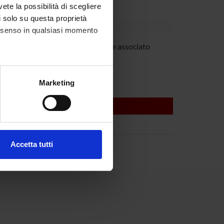
vete la possibilità di scegliere
li solo su questa proprietà
consenso in qualsiasi momento
a Trabetti
Professore associato
 Xumerle
alche metro,
Marketing
e specifiche (impronte
ezione dettagli
. Puoi
Accetta tutti
l media e per analizzare il
ostri partner che si occupano
azioni che hai fornito loro o