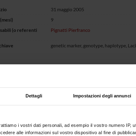
izio
31 maggio 2005
(mesi)
9
abili (o referenti
Pignatti Pierfranco
chiave
genetic marker, genotype, haplotype, Laci
supporto tecnico, mediante l'utilizzo degli strumenti informatici h
 analisi ed interpretazione tecnica, nella produzione e revisione dei 
ione tra gli aplotipi e le variabili cliniche.
Dettagli
Impostazioni degli annunci
 FINANZIATORI:
ithKline S.p.A.
Finanziamento:
assegnato e gestito dal 
Programma:
ENTI.RIC - Finanziamento da 
rattiamo i vostri dati personali, ad esempio il vostro numero IP, 
dere alle informazioni sul vostro dispositivo al fine di pubblica