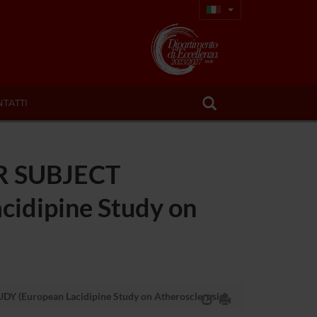
TATTI
R SUBJECT
idipine Study on
uropean Lacidipine Study on Atherosclerosis)