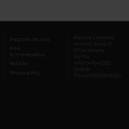
Piazzale Ludovico
Supporto tecnico
Antonio Scuro 10
Area
37124 Verona
Amministrativa
Partita
IVA01541040232
MyUnivr
Codice
Privacy policy
Fiscale93009870234