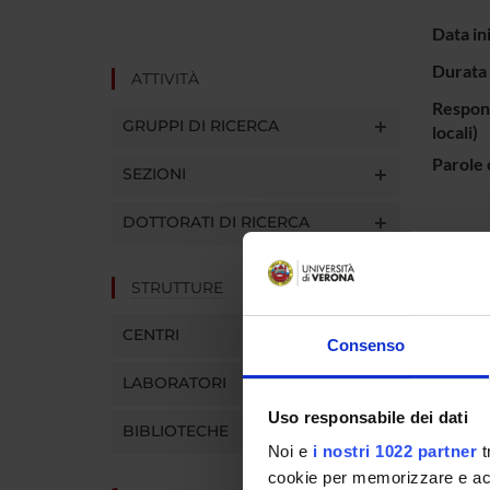
Data in
Durata 
ATTIVITÀ
Respons
GRUPPI DI RICERCA
locali)
Parole 
SEZIONI
DOTTORATI DI RICERCA
Fornire 
mediante
STRUTTURE
associaz
CENTRI
Consenso
ENTI
LABORATORI
Uso responsabile dei dati
GlaxoSm
BIBLIOTECHE
Noi e
i nostri 1022 partner
t
cookie per memorizzare e acce